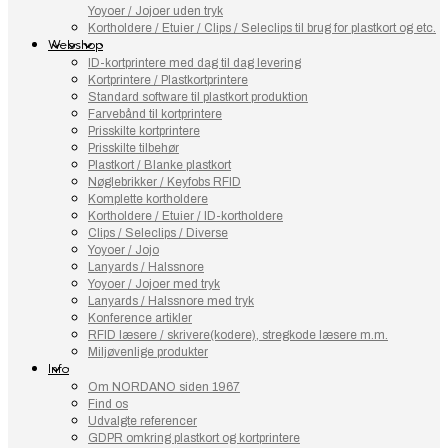
Yoyoer / Jojoer uden tryk
Kortholdere / Etuier / Clips / Seleclips til brug for plastkort og etc.
Webshop
ID-kortprintere med dag til dag levering
Kortprintere / Plastkortprintere
Standard software til plastkort produktion
Farvebånd til kortprintere
Prisskilte kortprintere
Prisskilte tilbehør
Plastkort / Blanke plastkort
Nøglebrikker / Keyfobs RFID
Komplette kortholdere
Kortholdere / Etuier / ID-kortholdere
Clips / Seleclips / Diverse
Yoyoer / Jojo
Lanyards / Halssnore
Yoyoer / Jojoer med tryk
Lanyards / Halssnore med tryk
Konference artikler
RFID læsere / skrivere(kodere), stregkode læsere m.m.
Miljøvenlige produkter
Info
Om NORDANO siden 1967
Find os
Udvalgte referencer
GDPR omkring plastkort og kortprintere