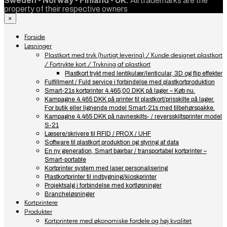
Sweden - Norway - Finland - UK.
All trademarks are the
property of their respective owners
×
Forside
Løsninger
Plastkort med tryk (hurtigt levering) / Kunde designet plastkort
/ Fortrykte kort / Trykning af plastkort
Plastkort trykt med lentikulær/lenticular, 3D og flip effekter
Fulfillment / Fuld service i forbindelse med plastkortproduktion
Smart-21s kortprinter 4.465,00 DKK på lager – Køb nu.
Kampagne 4.465 DKK på printer til plastkort/prisskilte på lager.
For butik eller lignende model Smart-21s med tilbehørspakke.
Kampagne 4.465 DKK på navneskilts- / reversskiltsprinter model
S-21
Læsere/skrivere til RFID / PROX / UHF
Software til plastkort produktion og styring af data
En ny generation, Smart bærbar / transportabel kortprinter –
Smart-portable
Kortprinter system med laser personalisering
Plastkortprinter til indbygning/kioskprinter
Projektsalg i forbindelse med kortløsninger
Brancheløsninger
Kortprintere
Produkter
Kortprintere med økonomiske fordele og høj kvalitet