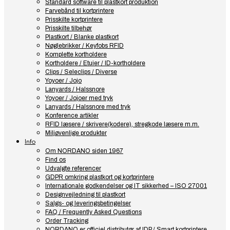
Standard software til plastkort produktion
Farvebånd til kortprintere
Prisskilte kortprintere
Prisskilte tilbehør
Plastkort / Blanke plastkort
Nøglebrikker / Keyfobs RFID
Komplette kortholdere
Kortholdere / Etuier / ID-kortholdere
Clips / Seleclips / Diverse
Yoyoer / Jojo
Lanyards / Halssnore
Yoyoer / Jojoer med tryk
Lanyards / Halssnore med tryk
Konference artikler
RFID læsere / skrivere(kodere), stregkode læsere m.m.
Miljøvenlige produkter
Info
Om NORDANO siden 1967
Find os
Udvalgte referencer
GDPR omkring plastkort og kortprintere
Internationale godkendelser og IT sikkerhed – ISO 27001
Designvejledning til plastkort
Salgs- og leveringsbetingelser
FAQ / Frequently Asked Questions
Order Tracking
NORDANO er officiel distributør af IDP / Smart kortprintere.