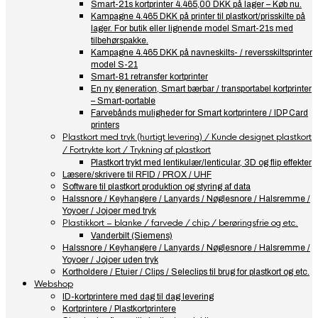
Smart-21s kortprinter 4.465,00 DKK på lager – Køb nu.
Kampagne 4.465 DKK på printer til plastkort/prisskilte på
lager. For butik eller lignende model Smart-21s med
tilbehørspakke.
Kampagne 4.465 DKK på navneskilts- / reversskiltsprinter
model S-21
Smart-81 retransfer kortprinter
En ny generation, Smart bærbar / transportabel kortprinter
– Smart-portable
Farvebånds muligheder for Smart kortprintere / IDP Card
printers
Plastkort med tryk (hurtigt levering) / Kunde designet plastkort
/ Fortrykte kort / Trykning af plastkort
Plastkort trykt med lentikulær/lenticular, 3D og flip effekter
Læsere/skrivere til RFID / PROX / UHF
Software til plastkort produktion og styring af data
Halssnore / Keyhangere / Lanyards / Nøglesnore / Halsremme /
Yoyoer / Jojoer med tryk
Plastikkort – blanke / farvede / chip / berøringsfrie og etc.
Vanderbilt (Siemens)
Halssnore / Keyhangere / Lanyards / Nøglesnore / Halsremme /
Yoyoer / Jojoer uden tryk
Kortholdere / Etuier / Clips / Seleclips til brug for plastkort og etc.
Webshop
ID-kortprintere med dag til dag levering
Kortprintere / Plastkortprintere