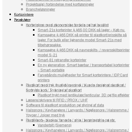
Projektsalg i forbindelse med kortløsninger
Brancheløsninger
Kortprintere
Produkter
Kortprintere med økonomiske fordele og høj kvalitet
Smart-21s kortprinter 4.465,00 DKK på lager – Køb nu.
Kampagne 4.465 DKK på printer til plastkort/prisskilte på
lager. For butik eller lignende model Smart-21s med
tilbehørspakke.
Kampagne 4.465 DKK på navneskilts- / reversskiltsprinter
model S-21
Smart-81 retransfer kortprinter
En ny generation, Smart bærbar / transportabel kortprinter
– Smart-portable
Farvebånds muligheder for Smart kortprintere / IDP Card
printers
Plastkort med tryk (hurtigt levering) / Kunde designet plastkort /
Fortrykte kort / Trykning af plastkort
Plastkort trykt med lentikulær/lenticular, 3D og flip effekter
Læsere/skrivere til RFID / PROX / UHF
Software til plastkort produktion og styring af data
Halssnore / Keyhangere / Lanyards / Nøglesnore / Halsremme /
Yoyoer / Jojoer med tryk
Plastikkort – blanke / farvede / chip / berøringsfrie og etc.
Vanderbilt (Siemens)
Halssnore / Keyhangere / Lanyards / Nøglesnore / Halsremme /