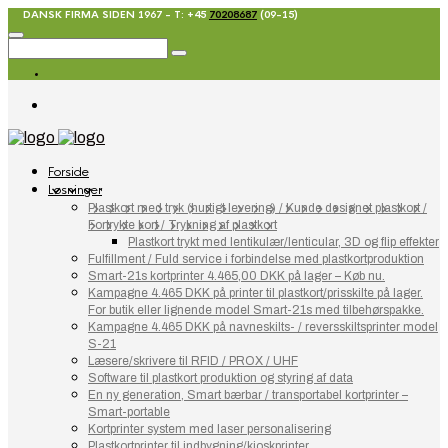
DANSK FIRMA SIDEN 1967 - T: +45
70208687
(09-15)
Forside
Løsninger
Plastkort med tryk (hurtigt levering) / Kunde designet plastkort /
Fortrykte kort / Trykning af plastkort
Plastkort trykt med lentikulær/lenticular, 3D og flip effekter
Fulfillment / Fuld service i forbindelse med plastkortproduktion
Smart-21s kortprinter 4.465,00 DKK på lager – Køb nu.
Kampagne 4.465 DKK på printer til plastkort/prisskilte på lager.
For butik eller lignende model Smart-21s med tilbehørspakke.
Kampagne 4.465 DKK på navneskilts- / reversskiltsprinter model
S-21
Læsere/skrivere til RFID / PROX / UHF
Software til plastkort produktion og styring af data
En ny generation, Smart bærbar / transportabel kortprinter –
Smart-portable
Kortprinter system med laser personalisering
Plastkortprinter til indbygning/kioskprinter