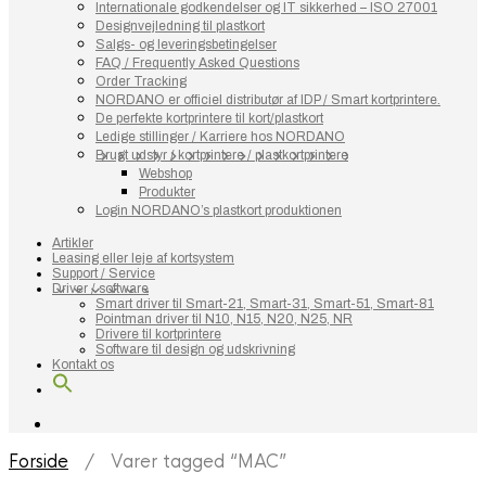
Internationale godkendelser og IT sikkerhed – ISO 27001
Designvejledning til plastkort
Salgs- og leveringsbetingelser
FAQ / Frequently Asked Questions
Order Tracking
NORDANO er officiel distributør af IDP / Smart kortprintere.
De perfekte kortprintere til kort/plastkort
Ledige stillinger / Karriere hos NORDANO
Brugt udstyr / kortprintere / plastkortprintere
Webshop
Produkter
Login NORDANO’s plastkort produktionen
Artikler
Leasing eller leje af kortsystem
Support / Service
Driver / software
Smart driver til Smart-21, Smart-31, Smart-51, Smart-81
Pointman driver til N10, N15, N20, N25, NR
Drivere til kortprintere
Software til design og udskrivning
Kontakt os
Forside
/ Varer tagged “MAC”