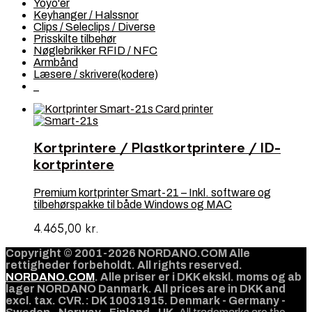
Yoyo'er
Keyhanger / Halssnor
Clips / Seleclips / Diverse
Prisskilte tilbehør
Nøglebrikker RFID / NFC
Armbånd
Læsere / skrivere(kodere)
_
Kortprintere / Plastkortprintere / ID-
kortprintere
Premium kortprinter Smart-21 – Inkl. software og
tilbehørspakke til både Windows og MAC
4.465,00
kr.
Copyright © 2001-2026 NORDANO.COM Alle
rettigheder forbeholdt. All rights reserved.
NORDANO.COM
. Alle priser er i DKK ekskl. moms og ab
lager NORDANO Danmark. All prices are in DKK and
excl. tax. CVR.: DK 10031915. Denmark - Germany -