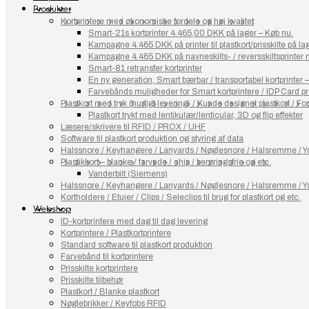
Produkter
Kortprintere med økonomiske fordele og høj kvalitet
Smart-21s kortprinter 4.465,00 DKK på lager – Køb nu.
Kampagne 4.465 DKK på printer til plastkort/prisskilte på l
Kampagne 4.465 DKK på navneskilts- / reversskiltsprinter
Smart-81 retransfer kortprinter
En ny generation, Smart bærbar / transportabel kortprinter 
Farvebånds muligheder for Smart kortprintere / IDP Card pr
Plastkort med tryk (hurtigt levering) / Kunde designet plastkort / Fort
Plastkort trykt med lentikulær/lenticular, 3D og flip effekter
Læsere/skrivere til RFID / PROX / UHF
Software til plastkort produktion og styring af data
Halssnore / Keyhangere / Lanyards / Nøglesnore / Halsremme / Yo
Plastikkort – blanke / farvede / chip / berøringsfrie og etc.
Vanderbilt (Siemens)
Halssnore / Keyhangere / Lanyards / Nøglesnore / Halsremme / Yo
Kortholdere / Etuier / Clips / Seleclips til brug for plastkort og etc.
Webshop
ID-kortprintere med dag til dag levering
Kortprintere / Plastkortprintere
Standard software til plastkort produktion
Farvebånd til kortprintere
Prisskilte kortprintere
Prisskilte tilbehør
Plastkort / Blanke plastkort
Nøglebrikker / Keyfobs RFID