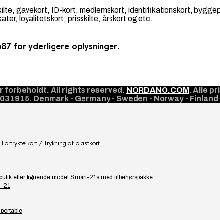
skilte, gavekort, ID-kort, medlemskort, identifikationskort, bygg
er, loyalitetskort, prisskilte, årskort og etc.
87 for yderligere oplysninger.
orbeholdt. All rights reserved.
NORDANO.COM
. Alle 
10031915. Denmark - Germany - Sweden - Norway - Finland 
Fortrykte kort / Trykning af plastkort
or butik eller lignende model Smart-21s med tilbehørspakke.
S-21
-portable