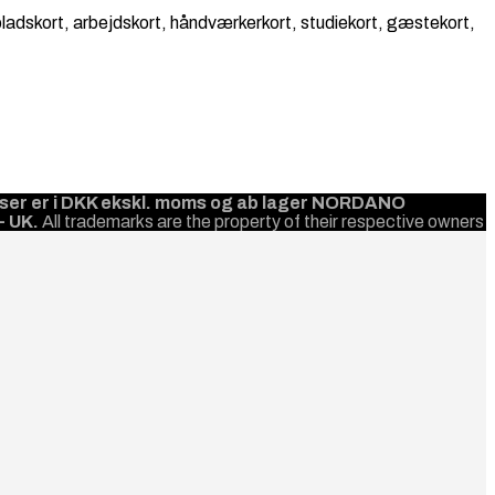
epladskort, arbejdskort, håndværkerkort, studiekort, gæstekort,
priser er i DKK ekskl. moms og ab lager NORDANO
- UK.
All trademarks are the property of their respective owners