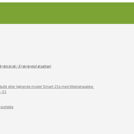
rykte kort / Trykning af plastkort
or butik eller lignende model Smart-21s med tilbehørspakke.
S-21
-portable