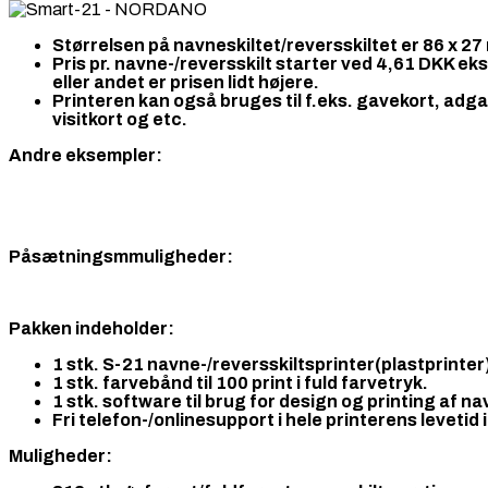
Størrelsen på navneskiltet/reversskiltet er 86 x 27
Pris pr. navne-/reversskilt starter ved 4,61 DKK eks
eller andet er prisen lidt højere.
Printeren kan også bruges til f.eks. gavekort, adga
visitkort og etc.
Andre eksempler:
Påsætningsmmuligheder:
Pakken indeholder:
1 stk. S-21 navne-/reversskiltsprinter(plastprinter
1 stk. farvebånd til 100 print i fuld farvetryk.
1 stk. software til brug for design og printing af 
Fri telefon-/onlinesupport i hele printerens levetid
Muligheder: