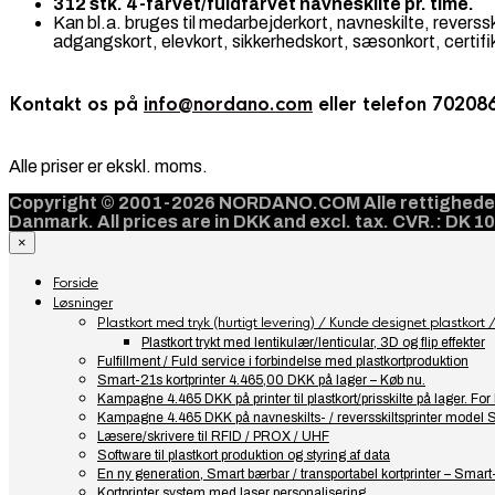
312 stk. 4-farvet/fuldfarvet navneskilte pr. time.
Kan bl.a. bruges til medarbejderkort, navneskilte, revers
adgangskort, elevkort, sikkerhedskort, sæsonkort, certifikat
Kontakt os på
info@nordano.com
eller telefon 702086
Alle priser er ekskl. moms.
Copyright © 2001-2026 NORDANO.COM Alle rettigheder f
Danmark. All prices are in DKK and excl. tax. CVR.: DK 
×
Forside
Løsninger
Plastkort med tryk (hurtigt levering) / Kunde designet plastkort / 
Plastkort trykt med lentikulær/lenticular, 3D og flip effekter
Fulfillment / Fuld service i forbindelse med plastkortproduktion
Smart-21s kortprinter 4.465,00 DKK på lager – Køb nu.
Kampagne 4.465 DKK på printer til plastkort/prisskilte på lager. F
Kampagne 4.465 DKK på navneskilts- / reversskiltsprinter model 
Læsere/skrivere til RFID / PROX / UHF
Software til plastkort produktion og styring af data
En ny generation, Smart bærbar / transportabel kortprinter – Smart
Kortprinter system med laser personalisering