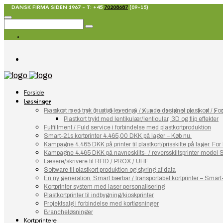
DANSK FIRMA SIDEN 1967 - T: +45
70208687
(09-15)
Forside
Løsninger
Plastkort med tryk (hurtigt levering) / Kunde designet plastkort / Fort
Plastkort trykt med lentikulær/lenticular, 3D og flip effekter
Fulfillment / Fuld service i forbindelse med plastkortproduktion
Smart-21s kortprinter 4.465,00 DKK på lager – Køb nu.
Kampagne 4.465 DKK på printer til plastkort/prisskilte på lager. F
Kampagne 4.465 DKK på navneskilts- / reversskiltsprinter model 
Læsere/skrivere til RFID / PROX / UHF
Software til plastkort produktion og styring af data
En ny generation, Smart bærbar / transportabel kortprinter – Smart
Kortprinter system med laser personalisering
Plastkortprinter til indbygning/kioskprinter
Projektsalg i forbindelse med kortløsninger
Brancheløsninger
Kortprintere