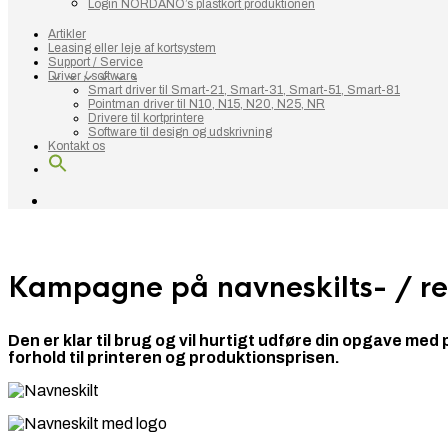
Login NORDANO’s plastkort produktionen
Artikler
Leasing eller leje af kortsystem
Support / Service
Driver / software
Smart driver til Smart-21, Smart-31, Smart-51, Smart-81
Pointman driver til N10, N15, N20, N25, NR
Drivere til kortprintere
Software til design og udskrivning
Kontakt os
.
Kampagne på navneskilts- / re
Den er klar til brug og vil hurtigt udføre din opgave med p
forhold til printeren og produktionsprisen.