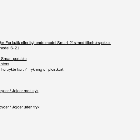
ager. For butik eller lignende model Smart-21s med tilbehørspakke.
 model S-21
– Smart-portable
inters
Fortrykte kort / Trykning af plastkort
yoer / Jojoer med tryk
yoer / Jojoer uden tryk