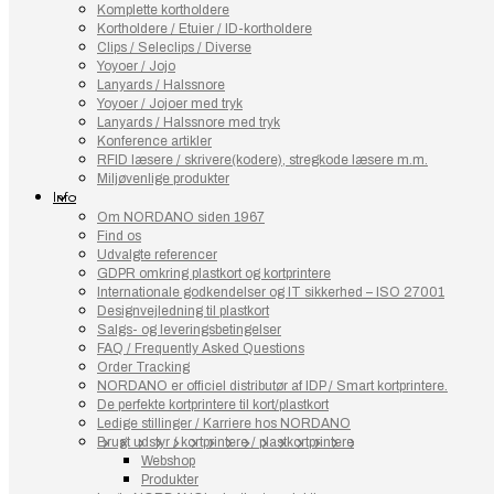
Komplette kortholdere
Kortholdere / Etuier / ID-kortholdere
Clips / Seleclips / Diverse
Yoyoer / Jojo
Lanyards / Halssnore
Yoyoer / Jojoer med tryk
Lanyards / Halssnore med tryk
Konference artikler
RFID læsere / skrivere(kodere), stregkode læsere m.m.
Miljøvenlige produkter
Info
Om NORDANO siden 1967
Find os
Udvalgte referencer
GDPR omkring plastkort og kortprintere
Internationale godkendelser og IT sikkerhed – ISO 27001
Designvejledning til plastkort
Salgs- og leveringsbetingelser
FAQ / Frequently Asked Questions
Order Tracking
NORDANO er officiel distributør af IDP / Smart kortprintere.
De perfekte kortprintere til kort/plastkort
Ledige stillinger / Karriere hos NORDANO
Brugt udstyr / kortprintere / plastkortprintere
Webshop
Produkter