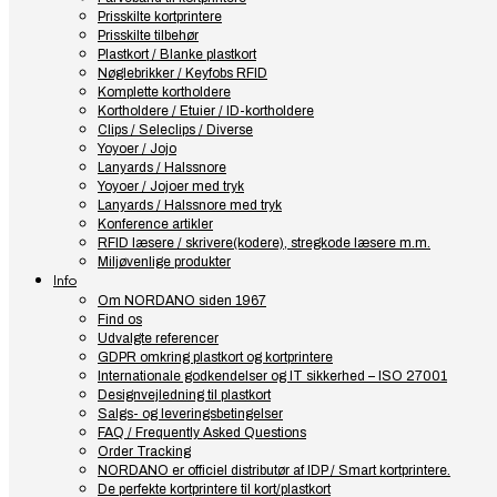
Prisskilte kortprintere
Prisskilte tilbehør
Plastkort / Blanke plastkort
Nøglebrikker / Keyfobs RFID
Komplette kortholdere
Kortholdere / Etuier / ID-kortholdere
Clips / Seleclips / Diverse
Yoyoer / Jojo
Lanyards / Halssnore
Yoyoer / Jojoer med tryk
Lanyards / Halssnore med tryk
Konference artikler
RFID læsere / skrivere(kodere), stregkode læsere m.m.
Miljøvenlige produkter
Info
Om NORDANO siden 1967
Find os
Udvalgte referencer
GDPR omkring plastkort og kortprintere
Internationale godkendelser og IT sikkerhed – ISO 27001
Designvejledning til plastkort
Salgs- og leveringsbetingelser
FAQ / Frequently Asked Questions
Order Tracking
NORDANO er officiel distributør af IDP / Smart kortprintere.
De perfekte kortprintere til kort/plastkort