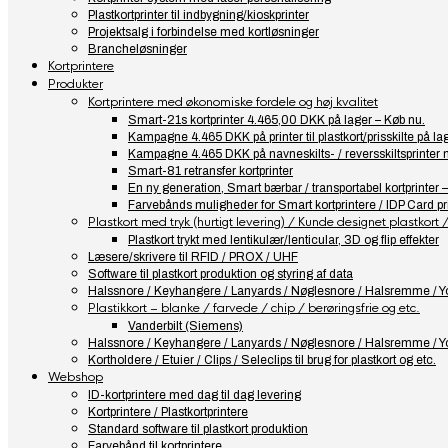
Plastkortprinter til indbygning/kioskprinter
Projektsalg i forbindelse med kortløsninger
Brancheløsninger
Kortprintere
Produkter
Kortprintere med økonomiske fordele og høj kvalitet
Smart-21s kortprinter 4.465,00 DKK på lager – Køb nu.
Kampagne 4.465 DKK på printer til plastkort/prisskilte på l
Kampagne 4.465 DKK på navneskilts- / reversskiltsprinter
Smart-81 retransfer kortprinter
En ny generation, Smart bærbar / transportabel kortprinter 
Farvebånds muligheder for Smart kortprintere / IDP Card pr
Plastkort med tryk (hurtigt levering) / Kunde designet plastkort / 
Plastkort trykt med lentikulær/lenticular, 3D og flip effekter
Læsere/skrivere til RFID / PROX / UHF
Software til plastkort produktion og styring af data
Halssnore / Keyhangere / Lanyards / Nøglesnore / Halsremme / Yo
Plastikkort – blanke / farvede / chip / berøringsfrie og etc.
Vanderbilt (Siemens)
Halssnore / Keyhangere / Lanyards / Nøglesnore / Halsremme / Yo
Kortholdere / Etuier / Clips / Seleclips til brug for plastkort og etc.
Webshop
ID-kortprintere med dag til dag levering
Kortprintere / Plastkortprintere
Standard software til plastkort produktion
Farvebånd til kortprintere