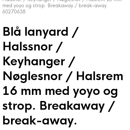
med yoyo og strop. Breakaway / break-away.
60270638
Blå lanyard /
Halssnor /
Keyhanger /
Nøglesnor / Halsrem
16 mm med yoyo og
strop. Breakaway /
break-away.