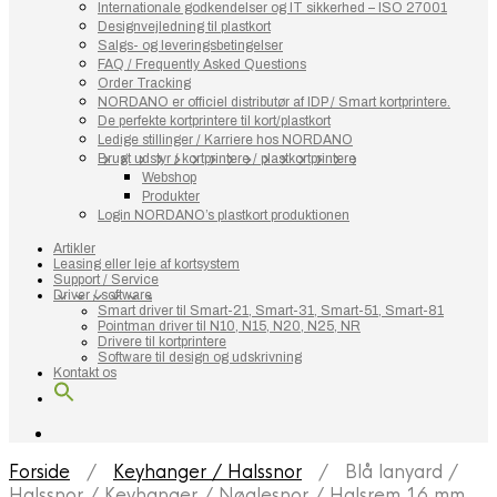
Internationale godkendelser og IT sikkerhed – ISO 27001
Designvejledning til plastkort
Salgs- og leveringsbetingelser
FAQ / Frequently Asked Questions
Order Tracking
NORDANO er officiel distributør af IDP / Smart kortprintere.
De perfekte kortprintere til kort/plastkort
Ledige stillinger / Karriere hos NORDANO
Brugt udstyr / kortprintere / plastkortprintere
Webshop
Produkter
Login NORDANO’s plastkort produktionen
Artikler
Leasing eller leje af kortsystem
Support / Service
Driver / software
Smart driver til Smart-21, Smart-31, Smart-51, Smart-81
Pointman driver til N10, N15, N20, N25, NR
Drivere til kortprintere
Software til design og udskrivning
Kontakt os
Forside
/
Keyhanger / Halssnor
/ Blå lanyard /
Halssnor / Keyhanger / Nøglesnor / Halsrem 16 mm