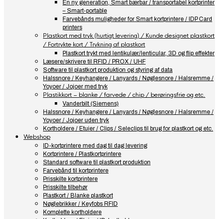
En ny generation, Smart bærbar / transportabel kortprinter
– Smart-portable
Farvebånds muligheder for Smart kortprintere / IDP Card
printers
Plastkort med tryk (hurtigt levering) / Kunde designet plastkort
/ Fortrykte kort / Trykning af plastkort
Plastkort trykt med lentikulær/lenticular, 3D og flip effekter
Læsere/skrivere til RFID / PROX / UHF
Software til plastkort produktion og styring af data
Halssnore / Keyhangere / Lanyards / Nøglesnore / Halsremme /
Yoyoer / Jojoer med tryk
Plastikkort – blanke / farvede / chip / berøringsfrie og etc.
Vanderbilt (Siemens)
Halssnore / Keyhangere / Lanyards / Nøglesnore / Halsremme /
Yoyoer / Jojoer uden tryk
Kortholdere / Etuier / Clips / Seleclips til brug for plastkort og etc.
Webshop
ID-kortprintere med dag til dag levering
Kortprintere / Plastkortprintere
Standard software til plastkort produktion
Farvebånd til kortprintere
Prisskilte kortprintere
Prisskilte tilbehør
Plastkort / Blanke plastkort
Nøglebrikker / Keyfobs RFID
Komplette kortholdere