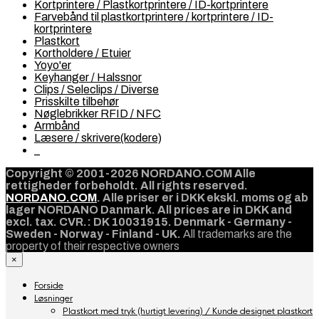
Kortprintere / Plastkortprintere / ID-kortprintere
Farvebånd til plastkortprintere / kortprintere / ID-
kortprintere
Plastkort
Kortholdere / Etuier
Yoyo'er
Keyhanger / Halssnor
Clips / Seleclips / Diverse
Prisskilte tilbehør
Nøglebrikker RFID / NFC
Armbånd
Læsere / skrivere(kodere)
_
Copyright © 2001-2026 NORDANO.COM Alle
rettigheder forbeholdt. All rights reserved.
NORDANO.COM
. Alle priser er i DKK ekskl. moms og ab
lager NORDANO Danmark. All prices are in DKK and
excl. tax. CVR.: DK 10031915. Denmark - Germany -
Sweden - Norway - Finland - UK.
All trademarks are the
property of their respective owners
×
Forside
Løsninger
Plastkort med tryk (hurtigt levering) / Kunde designet plastkort