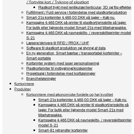
/ Fortrykte kort / Trykning af plastkort
Plastkort trykt med lentikulær/lenticular, 3D og flip effekter
Fulfillment / Fuld service i forbindelse med plastkortproduktion
Smart-21s kortprinter 4.465,00 DKK på lager – Køb nu.
Kampagne 4.465 DKK på printer til plastkort/prisskilte på lager.
For butik eller lignende model Smart-21s med tilbehørspakke.
Kampagne 4.465 DKK på navneskilts- / reversskiltsprinter model
S-21
Læsere/skrivere til RFID / PROX / UHF
Software til plastkort produktion og styring af data
En ny generation, Smart bærbar / transportabel kortprinter –
Smart-portable
Kortprinter system med laser personalisering
Plastkortprinter til indbygning/kioskprinter
Projektsalg i forbindelse med kortløsninger
Brancheløsninger
Kortprintere
Produkter
Kortprintere med økonomiske fordele og høj kvalitet
Smart-21s kortprinter 4.465,00 DKK på lager – Køb nu.
Kampagne 4.465 DKK på printer til plastkort/prisskilte på
lager. For butik eller lignende model Smart-21s med
tilbehørspakke.
Kampagne 4.465 DKK på navneskilts- / reversskiltsprinter
model S-21
Smart-81 retransfer kortprinter