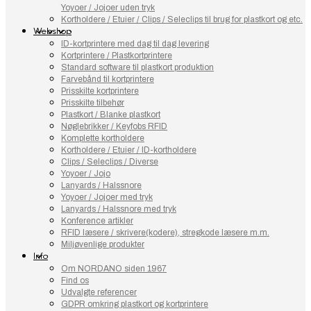
Yoyoer / Jojoer uden tryk
Kortholdere / Etuier / Clips / Seleclips til brug for plastkort og etc.
Webshop
ID-kortprintere med dag til dag levering
Kortprintere / Plastkortprintere
Standard software til plastkort produktion
Farvebånd til kortprintere
Prisskilte kortprintere
Prisskilte tilbehør
Plastkort / Blanke plastkort
Nøglebrikker / Keyfobs RFID
Komplette kortholdere
Kortholdere / Etuier / ID-kortholdere
Clips / Seleclips / Diverse
Yoyoer / Jojo
Lanyards / Halssnore
Yoyoer / Jojoer med tryk
Lanyards / Halssnore med tryk
Konference artikler
RFID læsere / skrivere(kodere), stregkode læsere m.m.
Miljøvenlige produkter
Info
Om NORDANO siden 1967
Find os
Udvalgte referencer
GDPR omkring plastkort og kortprintere