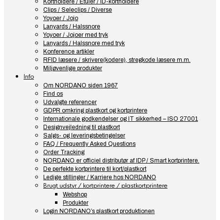
Kortholdere / Etuier / ID-kortholdere
Clips / Seleclips / Diverse
Yoyoer / Jojo
Lanyards / Halssnore
Yoyoer / Jojoer med tryk
Lanyards / Halssnore med tryk
Konference artikler
RFID læsere / skrivere(kodere), stregkode læsere m.m.
Miljøvenlige produkter
Info
Om NORDANO siden 1967
Find os
Udvalgte referencer
GDPR omkring plastkort og kortprintere
Internationale godkendelser og IT sikkerhed – ISO 27001
Designvejledning til plastkort
Salgs- og leveringsbetingelser
FAQ / Frequently Asked Questions
Order Tracking
NORDANO er officiel distributør af IDP / Smart kortprintere.
De perfekte kortprintere til kort/plastkort
Ledige stillinger / Karriere hos NORDANO
Brugt udstyr / kortprintere / plastkortprintere
Webshop
Produkter
Login NORDANO’s plastkort produktionen