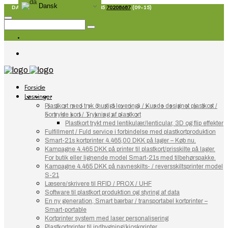
Dansk
DANSK FIRMA SIDEN 1967 - T: +45
70208687
(09-15)
Forside
Løsninger
Plastkort med tryk (hurtigt levering) / Kunde designet plastkort /
Fortrykte kort / Trykning af plastkort
Plastkort trykt med lentikulær/lenticular, 3D og flip effekter
Fulfillment / Fuld service i forbindelse med plastkortproduktion
Smart-21s kortprinter 4.465,00 DKK på lager – Køb nu.
Kampagne 4.465 DKK på printer til plastkort/prisskilte på lager.
For butik eller lignende model Smart-21s med tilbehørspakke.
Kampagne 4.465 DKK på navneskilts- / reversskiltsprinter model
S-21
Læsere/skrivere til RFID / PROX / UHF
Software til plastkort produktion og styring af data
En ny generation, Smart bærbar / transportabel kortprinter –
Smart-portable
Kortprinter system med laser personalisering
Plastkortprinter til indbygning/kioskprinter