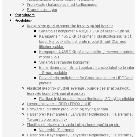
Projektsalg i forbindelse med kortløsninger
Brancheløsninger
Kortprintere
Produkter
Kortprintere med økonomiske fordele og høj kvalitet
Smart-21s kortprinter 4.465,00 DKK på lager – Køb nu.
Kampagne 4.465 DKK på printer til plastkort/prisskilte på
lager. For butik eller lignende model Smart-21s med
tilbehørspakke.
Kampagne 4.465 DKK på navneskilts- / reversskiltsprinter
model S-21
Smart-81 retransfer kortprinter
En ny generation, Smart bærbar / transportabel kortprinter
– Smart-portable
Farvebånds muligheder for Smart kortprintere / IDP Card
printers
Plastkort med tryk (hurtigt levering) / Kunde designet plastkort /
Fortrykte kort / Trykning af plastkort
Plastkort trykt med lentikulær/lenticular, 3D og flip effekter
Læsere/skrivere til RFID / PROX / UHF
Software til plastkort produktion og styring af data
Halssnore / Keyhangere / Lanyards / Nøglesnore / Halsremme /
Yoyoer / Jojoer med tryk
Plastikkort – blanke / farvede / chip / berøringsfrie og etc.
Vanderbilt (Siemens)
Halssnore / Keyhangere / Lanyards / Nøglesnore / Halsremme /