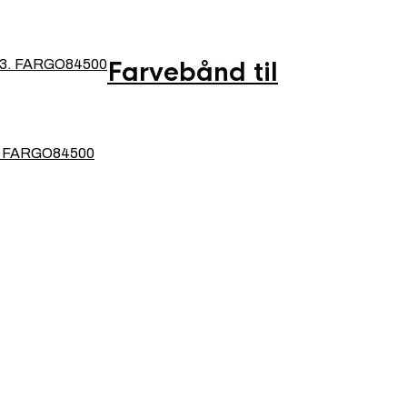
Farvebånd til
53. FARGO84500