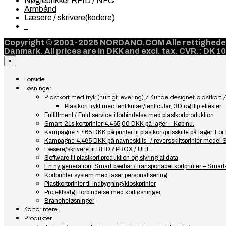
Nøglebrikker RFID / NFC
Armbånd
Læsere / skrivere(kodere)
_
Copyright © 2001-2026 NORDANO.COM Alle rettigheder f
Danmark. All prices are in DKK and excl. tax. CVR.: DK 
×
Forside
Løsninger
Plastkort med tryk (hurtigt levering) / Kunde designet plastkort / 
Plastkort trykt med lentikulær/lenticular, 3D og flip effekter
Fulfillment / Fuld service i forbindelse med plastkortproduktion
Smart-21s kortprinter 4.465,00 DKK på lager – Køb nu.
Kampagne 4.465 DKK på printer til plastkort/prisskilte på lager. F
Kampagne 4.465 DKK på navneskilts- / reversskiltsprinter model 
Læsere/skrivere til RFID / PROX / UHF
Software til plastkort produktion og styring af data
En ny generation, Smart bærbar / transportabel kortprinter – Smart
Kortprinter system med laser personalisering
Plastkortprinter til indbygning/kioskprinter
Projektsalg i forbindelse med kortløsninger
Brancheløsninger
Kortprintere
Produkter