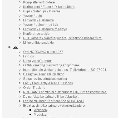
Komplette kortholdere
Kortholdere / Etuier / ID-kortholdere
Clips / Seleclips / Diverse
Yoyoer / Jojo
Lanyards / Halssnore
Yoyoer / Jojoer med tryk
Lanyards / Halssnore med tryk
Konference artikler
RFID læsere / skrivere(kodere), stregkode læsere m.m.
Miljøvenlige produkter
Info
Om NORDANO siden 1967
Find os
Udvalgte referencer
GDPR omkring plastkort og kortprintere
Internationale godkendelser og IT sikkerhed – ISO 27001
Designvejledning til plastkort
Salgs- og leveringsbetingelser
FAQ / Frequently Asked Questions
Order Tracking
NORDANO er officiel distributør af IDP / Smart kortprintere.
De perfekte kortprintere til kort/plastkort
Ledige stillinger / Karriere hos NORDANO
Brugt udstyr / kortprintere / plastkortprintere
Webshop
Produkter