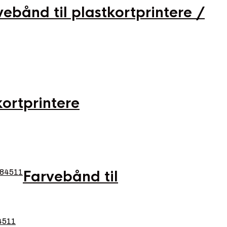
vebånd til plastkortprintere /
kortprintere
Farvebånd til
4511