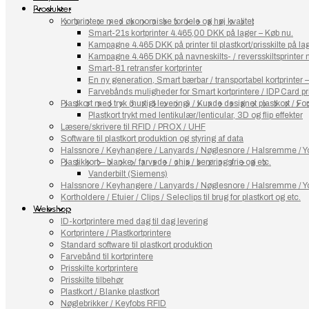
Produkter
Kortprintere med økonomiske fordele og høj kvalitet
Smart-21s kortprinter 4.465,00 DKK på lager – Køb nu.
Kampagne 4.465 DKK på printer til plastkort/prisskilte på l
Kampagne 4.465 DKK på navneskilts- / reversskiltsprinter
Smart-81 retransfer kortprinter
En ny generation, Smart bærbar / transportabel kortprinter 
Farvebånds muligheder for Smart kortprintere / IDP Card pr
Plastkort med tryk (hurtigt levering) / Kunde designet plastkort / Fort
Plastkort trykt med lentikulær/lenticular, 3D og flip effekter
Læsere/skrivere til RFID / PROX / UHF
Software til plastkort produktion og styring af data
Halssnore / Keyhangere / Lanyards / Nøglesnore / Halsremme / Yo
Plastikkort – blanke / farvede / chip / berøringsfrie og etc.
Vanderbilt (Siemens)
Halssnore / Keyhangere / Lanyards / Nøglesnore / Halsremme / Yo
Kortholdere / Etuier / Clips / Seleclips til brug for plastkort og etc.
Webshop
ID-kortprintere med dag til dag levering
Kortprintere / Plastkortprintere
Standard software til plastkort produktion
Farvebånd til kortprintere
Prisskilte kortprintere
Prisskilte tilbehør
Plastkort / Blanke plastkort
Nøglebrikker / Keyfobs RFID