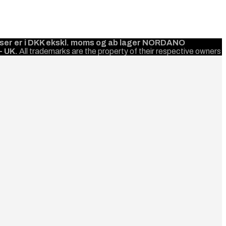
priser er i DKK ekskl. moms og ab lager NORDANO
- UK.
All trademarks are the property of their respective owners