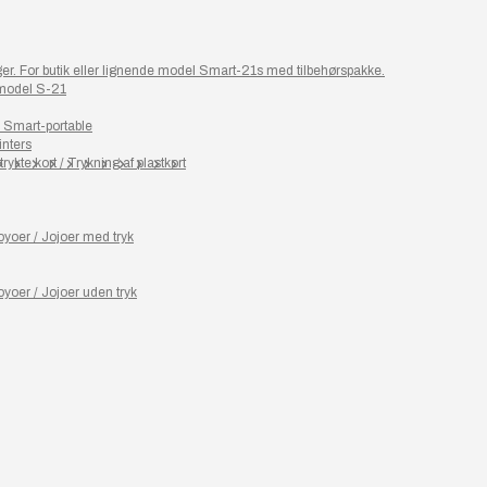
ager. For butik eller lignende model Smart-21s med tilbehørspakke.
 model S-21
– Smart-portable
inters
rykte kort / Trykning af plastkort
yoer / Jojoer med tryk
yoer / Jojoer uden tryk