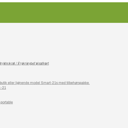
rykte kort / Trykning af plastkort
or butik eller lignende model Smart-21s med tilbehørspakke.
S-21
-portable