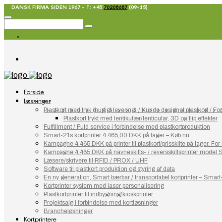
DANSK FIRMA SIDEN 1967 - T: +45
70208687
(09-15)
Forside
Løsninger
Plastkort med tryk (hurtigt levering) / Kunde designet plastkort / Fort
Plastkort trykt med lentikulær/lenticular, 3D og flip effekter
Fulfillment / Fuld service i forbindelse med plastkortproduktion
Smart-21s kortprinter 4.465,00 DKK på lager – Køb nu.
Kampagne 4.465 DKK på printer til plastkort/prisskilte på lager. F
Kampagne 4.465 DKK på navneskilts- / reversskiltsprinter model 
Læsere/skrivere til RFID / PROX / UHF
Software til plastkort produktion og styring af data
En ny generation, Smart bærbar / transportabel kortprinter – Smart
Kortprinter system med laser personalisering
Plastkortprinter til indbygning/kioskprinter
Projektsalg i forbindelse med kortløsninger
Brancheløsninger
Kortprintere