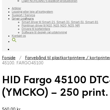
Login NORDANO’s plastkort produktionen
Artikler
Leasing eller leje af kortsystem
Support / Service
Driver / software
Smart driver til Smart-21, Smart-31, Smart-51, Smart-81
Pointman driver til N10, N15, N20, N25, NR
Drivere til kortprintere
Software til design og udskrivning
Kontakt os
Forside
/
Farvebånd til plastkortprintere / kortprinte
45100. FARGO45100
HID Fargo 45100 DTC
(YMCKO) – 250 print
560,00
kr.