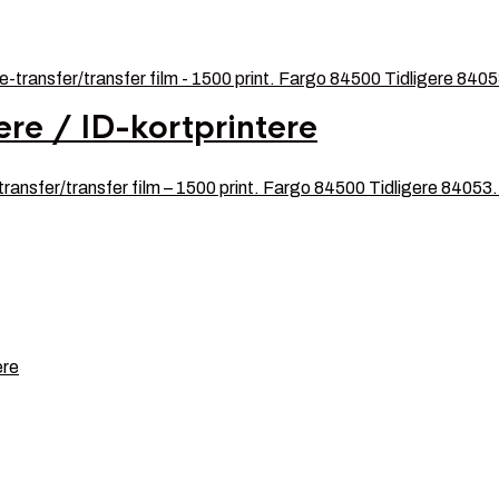
ere / ID-kortprintere
sfer/transfer film – 1500 print. Fargo 84500 Tidligere 840
ere