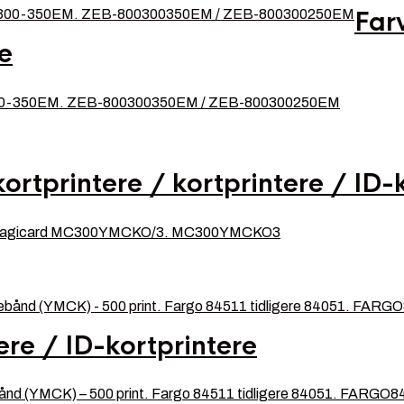
Far
re
300-350EM. ZEB-800300350EM / ZEB-800300250EM
ortprintere / kortprintere / ID-
nt. Magicard MC300YMCKO/3. MC300YMCKO3
ere / ID-kortprintere
nd (YMCK) – 500 print. Fargo 84511 tidligere 84051. FARGO8