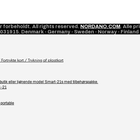
orbeholdt. All rights reserved.
NORDANO.COM
. Alle 
10031915. Denmark - Germany - Sweden - Norway - Finland 
Fortrykte kort / Trykning af plastkort
or butik eller lignende model Smart-21s med tilbehørspakke.
S-21
-portable