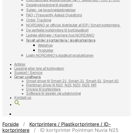
Internationale godkendelser og IT sikkerhed – ISO 27001
Designvejledning til plastkort
Salgs- og leveringsbetingelser
FAQ / Frequently Asked Questions
Order Tracking
NORDANO er officiel distributør af IDP / Smart kortprintere.
De perfekte kortprintere til kort/plastkort
Ledige stillinger / Karriere hos NORDANO
Brugt udstyr / kortprintere / plastkortprintere
Webshop
Produkter
Login NORDANO’s plastkort produktionen
Artikler
Leasing eller leje af kortsystem
Support / Service
Driver / software
Smart driver til Smart-21, Smart-31, Smart-51, Smart-81
Pointman driver til N10, N15, N20, N25, NR
Drivere til kortprintere
Software til design og udskrivning
Kontakt os
Forside
/
Kortprintere / Plastkortprintere / ID-
kortprintere
/ ID kortprinter Pointman Nuvia N25