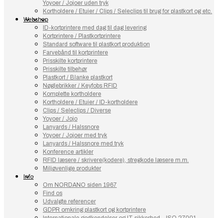
Yoyoer / Jojoer uden tryk
Kortholdere / Etuier / Clips / Seleclips til brug for plastkort og etc.
Webshop
ID-kortprintere med dag til dag levering
Kortprintere / Plastkortprintere
Standard software til plastkort produktion
Farvebånd til kortprintere
Prisskilte kortprintere
Prisskilte tilbehør
Plastkort / Blanke plastkort
Nøglebrikker / Keyfobs RFID
Komplette kortholdere
Kortholdere / Etuier / ID-kortholdere
Clips / Seleclips / Diverse
Yoyoer / Jojo
Lanyards / Halssnore
Yoyoer / Jojoer med tryk
Lanyards / Halssnore med tryk
Konference artikler
RFID læsere / skrivere(kodere), stregkode læsere m.m.
Miljøvenlige produkter
Info
Om NORDANO siden 1967
Find os
Udvalgte referencer
GDPR omkring plastkort og kortprintere