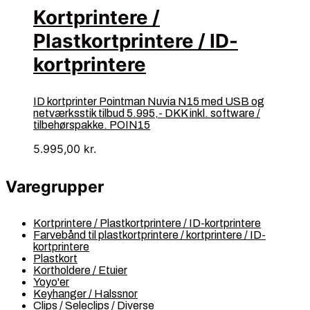
Kortprintere /
Plastkortprintere / ID-
kortprintere
ID kortprinter Pointman Nuvia N15 med USB og
netværksstik tilbud 5.995,- DKK inkl. software /
tilbehørspakke. POIN15
5.995,00
kr.
Varegrupper
Kortprintere / Plastkortprintere / ID-kortprintere
Farvebånd til plastkortprintere / kortprintere / ID-
kortprintere
Plastkort
Kortholdere / Etuier
Yoyo'er
Keyhanger / Halssnor
Clips / Seleclips / Diverse