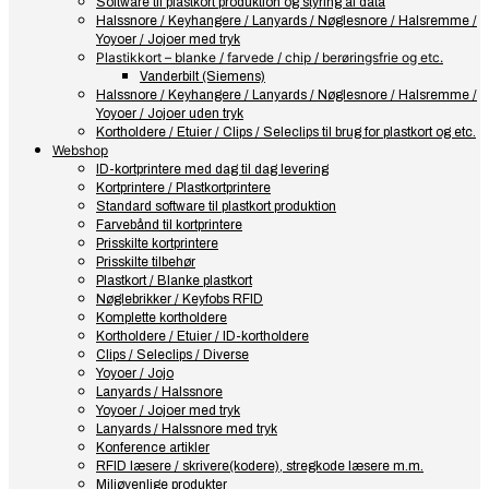
Software til plastkort produktion og styring af data
Halssnore / Keyhangere / Lanyards / Nøglesnore / Halsremme /
Yoyoer / Jojoer med tryk
Plastikkort – blanke / farvede / chip / berøringsfrie og etc.
Vanderbilt (Siemens)
Halssnore / Keyhangere / Lanyards / Nøglesnore / Halsremme /
Yoyoer / Jojoer uden tryk
Kortholdere / Etuier / Clips / Seleclips til brug for plastkort og etc.
Webshop
ID-kortprintere med dag til dag levering
Kortprintere / Plastkortprintere
Standard software til plastkort produktion
Farvebånd til kortprintere
Prisskilte kortprintere
Prisskilte tilbehør
Plastkort / Blanke plastkort
Nøglebrikker / Keyfobs RFID
Komplette kortholdere
Kortholdere / Etuier / ID-kortholdere
Clips / Seleclips / Diverse
Yoyoer / Jojo
Lanyards / Halssnore
Yoyoer / Jojoer med tryk
Lanyards / Halssnore med tryk
Konference artikler
RFID læsere / skrivere(kodere), stregkode læsere m.m.
Miljøvenlige produkter