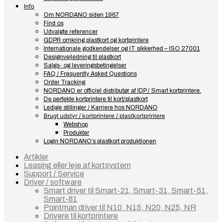
Info
Om NORDANO siden 1967
Find os
Udvalgte referencer
GDPR omkring plastkort og kortprintere
Internationale godkendelser og IT sikkerhed – ISO 27001
Designvejledning til plastkort
Salgs- og leveringsbetingelser
FAQ / Frequently Asked Questions
Order Tracking
NORDANO er officiel distributør af IDP / Smart kortprintere.
De perfekte kortprintere til kort/plastkort
Ledige stillinger / Karriere hos NORDANO
Brugt udstyr / kortprintere / plastkortprintere
Webshop
Produkter
Login NORDANO’s plastkort produktionen
Artikler
Leasing eller leje af kortsystem
Support / Service
Driver / software
Smart driver til Smart-21, Smart-31, Smart-51,
Smart-81
Pointman driver til N10, N15, N20, N25, NR
Drivere til kortprintere