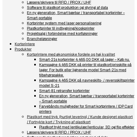
Læsere/skrivere til RFID / PROX / UHF
Software til plastkort produktion og styring af data
En ny generation, Smart bærbar / transportabel kortprinter –
Smart-portable
Kortprinter system med laser personalisering
Plastkortprinter til indbygning/kioskprinter
Projektsalg i forbindelse med kortløsninger
Brancheløsninger
Kortprintere
Produkter
Kortprintere med økonomiske fordele og høj kvalitet
Smart-21s kortprinter 4.465,00 DKK på lager – Køb nu.
Kampagne 4.465 DKK på printer til plastkort/prisskilte på
lager. For butik eller lignende model Smart-21s med
tilbehørspakke.
Kampagne 4.465 DKK på navneskilts- / reversskiltsprinter
model S-21
Smart-81 retransfer kortprinter
En ny generation, Smart bærbar / transportabel kortprinter
– Smart-portable
Farvebånds muligheder for Smart kortprintere / IDP Card
printers
Plastkort med tryk (hurtigt levering) / Kunde designet plastkort
/ Fortrykte kort / Trykning af plastkort
Plastkort trykt med lentikulær/lenticular, 3D og flip effekter
Læsere/skrivere til RFID / PROX / UHF