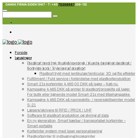
DANSK FIRMA SIDEN 1967 - T: +45
70208687
(09-15)
Forside
Løsninger
Plastkort med tryk (hurtigt levering) / Kunde designet plastkort /
Fortrykte kort / Trykning af plastkort
Plastkort trykt med lentikulær/lenticular, 3D og flip effekter
Fulfillment / Fuld service i forbindelse med plastkortproduktion
Smart-21s kortprinter 4.465,00 DKK på lager – Køb nu.
Kampagne 4.465 DKK på printer til plastkort/prisskilte på lager.
For butik eller lignende model Smart-21s med tilbehørspakke.
Kampagne 4.465 DKK på navneskilts- / reversskiltsprinter model
S-21
Læsere/skrivere til RFID / PROX / UHF
Software til plastkort produktion og styring af data
En ny generation, Smart bærbar / transportabel kortprinter –
Smart-portable
Kortprinter system med laser personalisering
Plastkortprinter til indbygning/kioskprinter