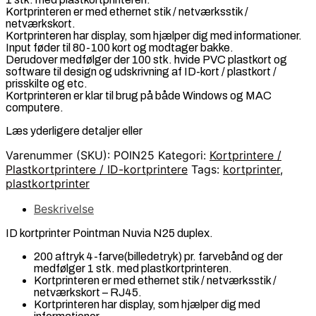
Kortprinteren er med ethernet stik / netværksstik /
netværkskort.
Kortprinteren har display, som hjælper dig med informationer.
Input føder til 80-100 kort og modtager bakke.
Derudover medfølger der 100 stk. hvide PVC plastkort og
software til design og udskrivning af ID-kort / plastkort /
prisskilte og etc.
Kortprinteren er klar til brug på både Windows og MAC
computere.
Læs yderligere detaljer eller
Varenummer (SKU):
POIN25
Kategori:
Kortprintere /
Plastkortprintere / ID-kortprintere
Tags:
kortprinter
,
plastkortprinter
Beskrivelse
ID kortprinter Pointman Nuvia N25 duplex.
200 aftryk 4-farve(billedetryk) pr. farvebånd og der
medfølger 1 stk. med plastkortprinteren.
Kortprinteren er med ethernet stik / netværksstik /
netværkskort – RJ45.
Kortprinteren har display, som hjælper dig med