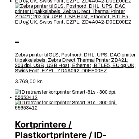
_
Zebra printer til GLS, Postnord, DHL, UPS, DAO printer
til pakkelabels. Zebra Direct Thermal Printer ZD421;
203 dpi, USB, USB Host, Ethernet, BTLE5, EU og UK,
Swiss Font, EZPL. ZD4A042-D0EE00EZ
3.769,00
kr.
Kortprintere /
Plastkortprintere / ID-