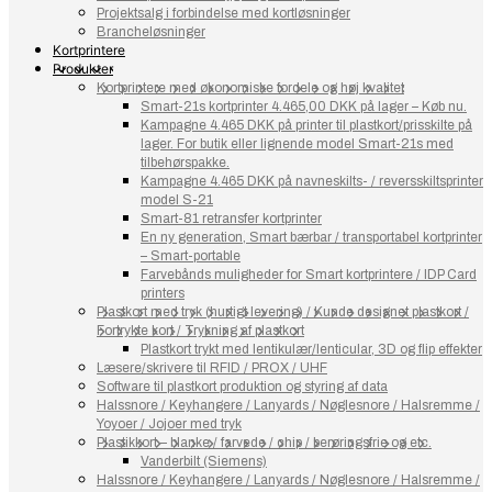
Projektsalg i forbindelse med kortløsninger
Brancheløsninger
Kortprintere
Produkter
Kortprintere med økonomiske fordele og høj kvalitet
Smart-21s kortprinter 4.465,00 DKK på lager – Køb nu.
Kampagne 4.465 DKK på printer til plastkort/prisskilte på
lager. For butik eller lignende model Smart-21s med
tilbehørspakke.
Kampagne 4.465 DKK på navneskilts- / reversskiltsprinter
model S-21
Smart-81 retransfer kortprinter
En ny generation, Smart bærbar / transportabel kortprinter
– Smart-portable
Farvebånds muligheder for Smart kortprintere / IDP Card
printers
Plastkort med tryk (hurtigt levering) / Kunde designet plastkort /
Fortrykte kort / Trykning af plastkort
Plastkort trykt med lentikulær/lenticular, 3D og flip effekter
Læsere/skrivere til RFID / PROX / UHF
Software til plastkort produktion og styring af data
Halssnore / Keyhangere / Lanyards / Nøglesnore / Halsremme /
Yoyoer / Jojoer med tryk
Plastikkort – blanke / farvede / chip / berøringsfrie og etc.
Vanderbilt (Siemens)
Halssnore / Keyhangere / Lanyards / Nøglesnore / Halsremme /