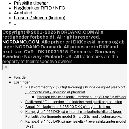
Prisskilte tilbehør
Nøglebrikker RFID / NFC
Armbånd
Læsere / skrivere(kodere)
_
Copyright © 2001-2026 NORDANO.COM Alle
rettigheder forbeholdt. All rights reserved.
NORDANO.COM
. Alle priser er i DKK ekskl. moms og ab
lager NORDANO Danmark. All prices are in DKK and
excl. tax. CVR.: DK 10031915. Denmark - Germany -
Sweden - Norway - Finland - UK.
All trademarks are the
property of their respective owners
×
Forside
Løsninger
Plastkort med tryk (hurtigt levering) / Kunde designet plastkort
/ Fortrykte kort / Trykning af plastkort
Plastkort trykt med lentikulær/lenticular, 3D og flip effekter
Fulfillment / Fuld service i forbindelse med plastkortproduktion
Smart-21s kortprinter 4.465,00 DKK på lager – Køb nu.
Kampagne 4.465 DKK på printer til plastkort/prisskilte på lager.
For butik eller lignende model Smart-21s med tilbehørspakke.
Kampagne 4.465 DKK på navneskilts- / reversskiltsprinter model
S-21