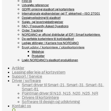
Find os
Udvalgte referencer
GDPR omkring plastkort og kortprintere
Internationale godkendelser og IT sikkerhed – ISO 27001
Designvejledning til plastkort
Salgs- og leveringsbetingelser
FAQ / Frequently Asked Questions
Order Tracking
NORDANO er officiel distributør af IDP / Smart kortprintere.
De perfekte kortprintere til kort/plastkort
Ledige stillinger / Karriere hos NORDANO
Brugt udstyr / kortprintere / plastkortprintere
Webshop
Produkter
Login NORDANO’s plastkort produktionen
Artikler
Leasing eller leje af kortsystem
Support / Service
Driver / software
Smart driver til Smart-21, Smart-31, Smart-51,
Smart-81
Pointman driver til N10, N15, N20, N25, NR
Drivere til kortprintere
Software til design og udskrivning
Kontakt os