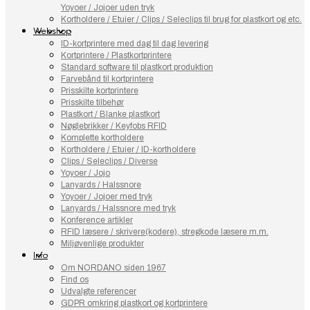
Yoyoer / Jojoer uden tryk
Kortholdere / Etuier / Clips / Seleclips til brug for plastkort og etc.
Webshop
ID-kortprintere med dag til dag levering
Kortprintere / Plastkortprintere
Standard software til plastkort produktion
Farvebånd til kortprintere
Prisskilte kortprintere
Prisskilte tilbehør
Plastkort / Blanke plastkort
Nøglebrikker / Keyfobs RFID
Komplette kortholdere
Kortholdere / Etuier / ID-kortholdere
Clips / Seleclips / Diverse
Yoyoer / Jojo
Lanyards / Halssnore
Yoyoer / Jojoer med tryk
Lanyards / Halssnore med tryk
Konference artikler
RFID læsere / skrivere(kodere), stregkode læsere m.m.
Miljøvenlige produkter
Info
Om NORDANO siden 1967
Find os
Udvalgte referencer
GDPR omkring plastkort og kortprintere