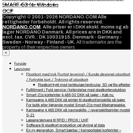
SMART-50 for Windows
OCP
Copyright © 2001-2026 NORDANO.COM Alle
rettigheder forbeholdt. All rights reserved.
NORDANO.COM
. Alle priser er i DKK ekskl. moms og ab
lager NORDANO Danmark. All prices are in DKK and
excl. tax. CVR.: DK 10031915. Denmark - Germany -
Sweden - Norway - Finland - UK.
All trademarks are the
property of their respective owners
×
Forside
Løsninger
Plastkort med tryk (hurtigt levering) / Kunde designet plastkort
/ Fortrykte kort / Trykning af plastkort
Plastkort trykt med lentikulær/lenticular, 3D og flip effekter
Fulfillment / Fuld service i forbindelse med plastkortproduktion
Smart-21s kortprinter 4.465,00 DKK på lager – Køb nu.
Kampagne 4.465 DKK på printer til plastkort/prisskilte på lager.
For butik eller lignende model Smart-21s med tilbehørspakke.
Kampagne 4.465 DKK på navneskilts- / reversskiltsprinter model
S-21
Læsere/skrivere til RFID / PROX / UHF
Software til plastkort produktion og styring af data
En ny generation, Smart bærbar / transportabel kortprinter –