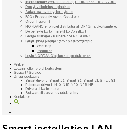
Internationale godkendelser og IT sikkerhed – ISO 27001
Designvejledning til plastkort
Salgs- og leveringsbetingelser
FAQ / Frequently Asked Questions
Order Tracking
NORDANO er officiel distributør af IDP / Smart kortprintere.
De perfekte kortprintere til kort/plastkort
Ledige stillinger / Karriere hos NORDANO
Brugt udstyr / kortprintere / plastkortprintere
Webshop
Produkter
Login NORDANO’s plastkort produktionen
Artikler
Leasing eller leje af kortsystem
Support / Service
Driver / software
Smart driver til Smart-21, Smart-31, Smart-51, Smart-81
Pointman driver til N10, N15, N20, N25, NR
Drivere til kortprintere
Software til design og udskrivning
Kontakt os
Smart installation LAN.