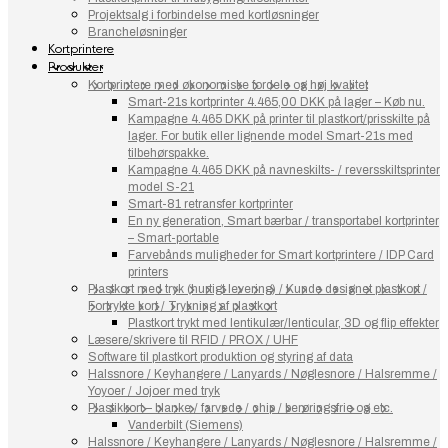
Projektsalg i forbindelse med kortløsninger
Brancheløsninger
Kortprintere
Produkter
Kortprintere med økonomiske fordele og høj kvalitet
Smart-21s kortprinter 4.465,00 DKK på lager – Køb nu.
Kampagne 4.465 DKK på printer til plastkort/prisskilte på
lager. For butik eller lignende model Smart-21s med
tilbehørspakke.
Kampagne 4.465 DKK på navneskilts- / reversskiltsprinter
model S-21
Smart-81 retransfer kortprinter
En ny generation, Smart bærbar / transportabel kortprinter
– Smart-portable
Farvebånds muligheder for Smart kortprintere / IDP Card
printers
Plastkort med tryk (hurtigt levering) / Kunde designet plastkort /
Fortrykte kort / Trykning af plastkort
Plastkort trykt med lentikulær/lenticular, 3D og flip effekter
Læsere/skrivere til RFID / PROX / UHF
Software til plastkort produktion og styring af data
Halssnore / Keyhangere / Lanyards / Nøglesnore / Halsremme /
Yoyoer / Jojoer med tryk
Plastikkort – blanke / farvede / chip / berøringsfrie og etc.
Vanderbilt (Siemens)
Halssnore / Keyhangere / Lanyards / Nøglesnore / Halsremme /