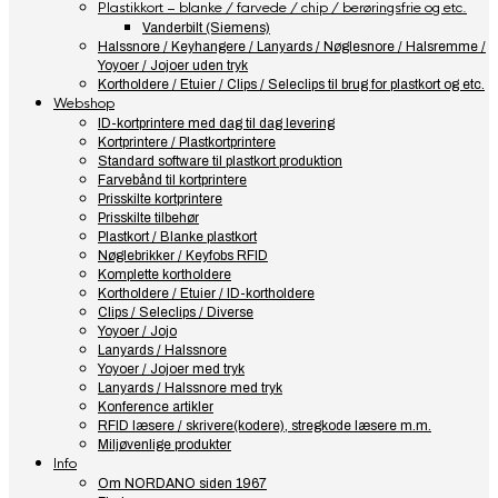
Plastikkort – blanke / farvede / chip / berøringsfrie og etc.
Vanderbilt (Siemens)
Halssnore / Keyhangere / Lanyards / Nøglesnore / Halsremme /
Yoyoer / Jojoer uden tryk
Kortholdere / Etuier / Clips / Seleclips til brug for plastkort og etc.
Webshop
ID-kortprintere med dag til dag levering
Kortprintere / Plastkortprintere
Standard software til plastkort produktion
Farvebånd til kortprintere
Prisskilte kortprintere
Prisskilte tilbehør
Plastkort / Blanke plastkort
Nøglebrikker / Keyfobs RFID
Komplette kortholdere
Kortholdere / Etuier / ID-kortholdere
Clips / Seleclips / Diverse
Yoyoer / Jojo
Lanyards / Halssnore
Yoyoer / Jojoer med tryk
Lanyards / Halssnore med tryk
Konference artikler
RFID læsere / skrivere(kodere), stregkode læsere m.m.
Miljøvenlige produkter
Info
Om NORDANO siden 1967