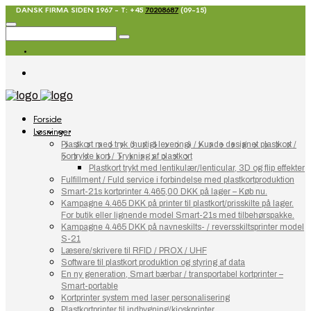
DANSK FIRMA SIDEN 1967 - T: +45
70208687
(09-15)
Forside
Løsninger
Plastkort med tryk (hurtigt levering) / Kunde designet plastkort /
Fortrykte kort / Trykning af plastkort
Plastkort trykt med lentikulær/lenticular, 3D og flip effekter
Fulfillment / Fuld service i forbindelse med plastkortproduktion
Smart-21s kortprinter 4.465,00 DKK på lager – Køb nu.
Kampagne 4.465 DKK på printer til plastkort/prisskilte på lager.
For butik eller lignende model Smart-21s med tilbehørspakke.
Kampagne 4.465 DKK på navneskilts- / reversskiltsprinter model
S-21
Læsere/skrivere til RFID / PROX / UHF
Software til plastkort produktion og styring af data
En ny generation, Smart bærbar / transportabel kortprinter –
Smart-portable
Kortprinter system med laser personalisering
Plastkortprinter til indbygning/kioskprinter