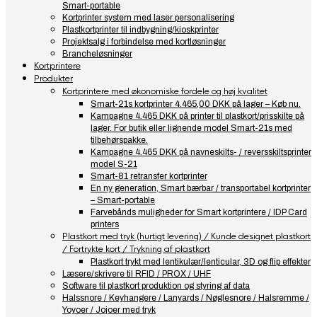
Smart-portable
Kortprinter system med laser personalisering
Plastkortprinter til indbygning/kioskprinter
Projektsalg i forbindelse med kortløsninger
Brancheløsninger
Kortprintere
Produkter
Kortprintere med økonomiske fordele og høj kvalitet
Smart-21s kortprinter 4.465,00 DKK på lager – Køb nu.
Kampagne 4.465 DKK på printer til plastkort/prisskilte på
lager. For butik eller lignende model Smart-21s med
tilbehørspakke.
Kampagne 4.465 DKK på navneskilts- / reversskiltsprinter
model S-21
Smart-81 retransfer kortprinter
En ny generation, Smart bærbar / transportabel kortprinter
– Smart-portable
Farvebånds muligheder for Smart kortprintere / IDP Card
printers
Plastkort med tryk (hurtigt levering) / Kunde designet plastkort
/ Fortrykte kort / Trykning af plastkort
Plastkort trykt med lentikulær/lenticular, 3D og flip effekter
Læsere/skrivere til RFID / PROX / UHF
Software til plastkort produktion og styring af data
Halssnore / Keyhangere / Lanyards / Nøglesnore / Halsremme /
Yoyoer / Jojoer med tryk