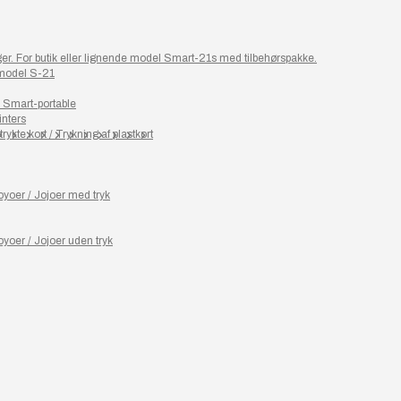
ager. For butik eller lignende model Smart-21s med tilbehørspakke.
 model S-21
– Smart-portable
inters
rykte kort / Trykning af plastkort
yoer / Jojoer med tryk
yoer / Jojoer uden tryk