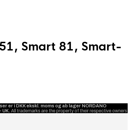
 51, Smart 81, Smart-
priser er i DKK ekskl. moms og ab lager NORDANO
- UK.
All trademarks are the property of their respective owners