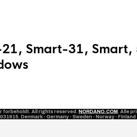
rt-21, Smart-31, Smart,
ndows
orbeholdt. All rights reserved.
NORDANO.COM
. Alle 
10031915. Denmark - Germany - Sweden - Norway - Finland 