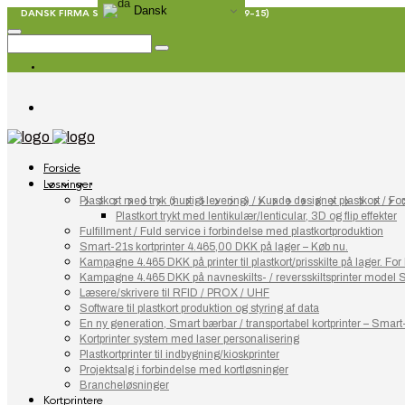
Dansk
DANSK FIRMA SIDEN 1967 - T: +45
70208687
(09-15)
Forside
Løsninger
Plastkort med tryk (hurtigt levering) / Kunde designet plastkort / Fort
Plastkort trykt med lentikulær/lenticular, 3D og flip effekter
Fulfillment / Fuld service i forbindelse med plastkortproduktion
Smart-21s kortprinter 4.465,00 DKK på lager – Køb nu.
Kampagne 4.465 DKK på printer til plastkort/prisskilte på lager. F
Kampagne 4.465 DKK på navneskilts- / reversskiltsprinter model 
Læsere/skrivere til RFID / PROX / UHF
Software til plastkort produktion og styring af data
En ny generation, Smart bærbar / transportabel kortprinter – Smart
Kortprinter system med laser personalisering
Plastkortprinter til indbygning/kioskprinter
Projektsalg i forbindelse med kortløsninger
Brancheløsninger
Kortprintere