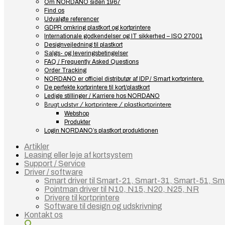
Om NORDANO siden 1967
Find os
Udvalgte referencer
GDPR omkring plastkort og kortprintere
Internationale godkendelser og IT sikkerhed – ISO 27001
Designvejledning til plastkort
Salgs- og leveringsbetingelser
FAQ / Frequently Asked Questions
Order Tracking
NORDANO er officiel distributør af IDP / Smart kortprintere.
De perfekte kortprintere til kort/plastkort
Ledige stillinger / Karriere hos NORDANO
Brugt udstyr / kortprintere / plastkortprintere
Webshop
Produkter
Login NORDANO’s plastkort produktionen
Artikler
Leasing eller leje af kortsystem
Support / Service
Driver / software
Smart driver til Smart-21, Smart-31, Smart-51, Sm
Pointman driver til N10, N15, N20, N25, NR
Drivere til kortprintere
Software til design og udskrivning
Kontakt os