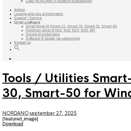
Login NORDANO’s plastkort produktionen
Artikler
Leasing eller leje af kortsystem
Support / Service
Driver / software
Smart driver til Smart-21, Smart-31, Smart-51, Smart-81
Pointman driver til N10, N15, N20, N25, NR
Drivere til kortprintere
Software til design og udskrivning
Kontakt os
Tools / Utilities Sma
30, Smart-50 for Wi
NORDANO
september 27, 2025
[featured_image]
Download