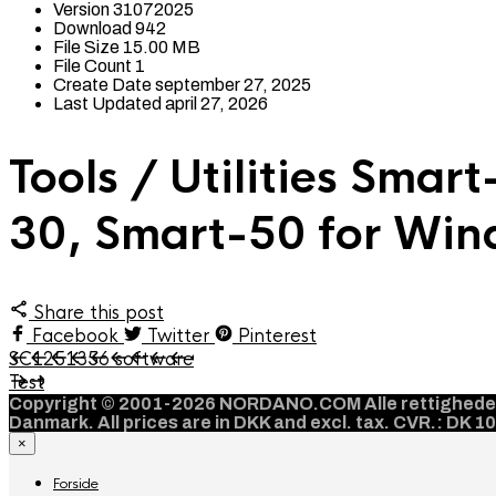
Version
31072025
Download
942
File Size
15.00 MB
File Count
1
Create Date
september 27, 2025
Last Updated
april 27, 2026
Tools / Utilities Sma
30, Smart-50 for Wi
Share this post
Facebook
Twitter
Pinterest
SC1251356 software
Test
Copyright © 2001-2026 NORDANO.COM Alle rettigheder f
Danmark. All prices are in DKK and excl. tax. CVR.: DK 
×
Forside