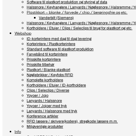
Software til plastkort produktion og styring af data
Halssnore / Keyhangere / Lanyards / Nøglesnore / Halsremme / Yo
Plastikkort – blanke / farvede / chip / berøringsfrie og etc.
Vanderbilt (Siemens)
Halssnore / Keyhangere / Lanyards / Nøglesnore / Halsremme / Yo
Kortholdere / Etuier / Clips / Seleclips til brug for plastkort og etc.
Webshop
ID-kortprintere med dag til dag levering
Kortprintere / Plastkortprintere
Standard software til plastkort produktion
Farvebånd til kortprintere
Prisskilte kortprintere
Prisskilte tilbehør
Plastkort / Blanke plastkort
Nøglebrikker / Keyfobs RFID
Komplette kortholdere
Kortholdere / Etuier / ID-kortholdere
Clips / Seleclips / Diverse
Yoyoer / Jojo
Lanyards / Halssnore
Yoyoer / Jojoer med tryk
Lanyards / Halssnore med tryk
Konference artikler
RFID læsere / skrivere(kodere), stregkode læsere m.m.
Miljøvenlige produkter
Info