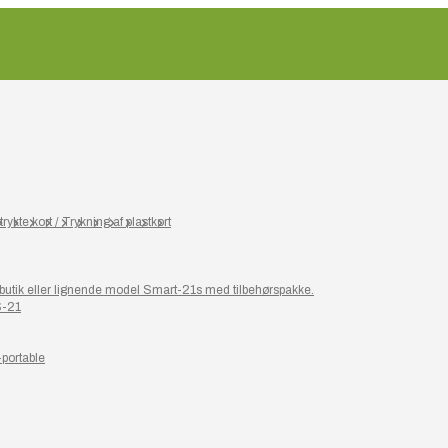
rykte kort / Trykning af plastkort
or butik eller lignende model Smart-21s med tilbehørspakke.
S-21
-portable