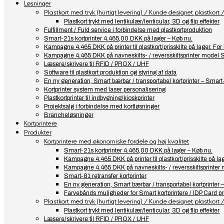
Løsninger
Plastkort med tryk (hurtigt levering) / Kunde designet plastkort / 
Plastkort trykt med lentikulær/lenticular, 3D og flip effekter
Fulfillment / Fuld service i forbindelse med plastkortproduktion
Smart-21s kortprinter 4.465,00 DKK på lager – Køb nu.
Kampagne 4.465 DKK på printer til plastkort/prisskilte på lager. F
Kampagne 4.465 DKK på navneskilts- / reversskiltsprinter model 
Læsere/skrivere til RFID / PROX / UHF
Software til plastkort produktion og styring af data
En ny generation, Smart bærbar / transportabel kortprinter – Smart
Kortprinter system med laser personalisering
Plastkortprinter til indbygning/kioskprinter
Projektsalg i forbindelse med kortløsninger
Brancheløsninger
Kortprintere
Produkter
Kortprintere med økonomiske fordele og høj kvalitet
Smart-21s kortprinter 4.465,00 DKK på lager – Køb nu.
Kampagne 4.465 DKK på printer til plastkort/prisskilte på l
Kampagne 4.465 DKK på navneskilts- / reversskiltsprinter
Smart-81 retransfer kortprinter
En ny generation, Smart bærbar / transportabel kortprinter 
Farvebånds muligheder for Smart kortprintere / IDP Card pr
Plastkort med tryk (hurtigt levering) / Kunde designet plastkort / 
Plastkort trykt med lentikulær/lenticular, 3D og flip effekter
Læsere/skrivere til RFID / PROX / UHF