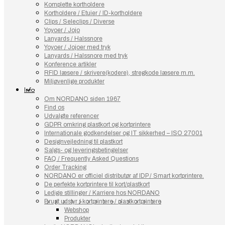
Komplette kortholdere
Kortholdere / Etuier / ID-kortholdere
Clips / Seleclips / Diverse
Yoyoer / Jojo
Lanyards / Halssnore
Yoyoer / Jojoer med tryk
Lanyards / Halssnore med tryk
Konference artikler
RFID læsere / skrivere(kodere), stregkode læsere m.m.
Miljøvenlige produkter
Info
Om NORDANO siden 1967
Find os
Udvalgte referencer
GDPR omkring plastkort og kortprintere
Internationale godkendelser og IT sikkerhed – ISO 27001
Designvejledning til plastkort
Salgs- og leveringsbetingelser
FAQ / Frequently Asked Questions
Order Tracking
NORDANO er officiel distributør af IDP / Smart kortprintere.
De perfekte kortprintere til kort/plastkort
Ledige stillinger / Karriere hos NORDANO
Brugt udstyr / kortprintere / plastkortprintere
Webshop
Produkter