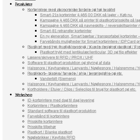
Produkter
Kortprintere med økonomiske fordele og høj kvalitet
Smart-21s kortprinter 4.465,00 DKK på lager – Køb nu.
Kampagne 4.465 DKK på printer til plastkort/prisskilte på l
Kampagne 4.465 DKK på navneskilts- / reversskiltsprinter
Smart-81 retransfer kortprinter
En ny generation, Smart bærbar / transportabel kortprinter 
Farvebånds muligheder for Smart kortprintere / IDP Card pr
Plastkort med tryk (hurtigt levering) / Kunde designet plastkort / Fort
Plastkort trykt med lentikulær/lenticular, 3D og flip effekter
Læsere/skrivere til RFID / PROX / UHF
Software til plastkort produktion og styring af data
Halssnore / Keyhangere / Lanyards / Nøglesnore / Halsremme / Yo
Plastikkort – blanke / farvede / chip / berøringsfrie og etc.
Vanderbilt (Siemens)
Halssnore / Keyhangere / Lanyards / Nøglesnore / Halsremme / Yo
Kortholdere / Etuier / Clips / Seleclips til brug for plastkort og etc.
Webshop
ID-kortprintere med dag til dag levering
Kortprintere / Plastkortprintere
Standard software til plastkort produktion
Farvebånd til kortprintere
Prisskilte kortprintere
Prisskilte tilbehør
Plastkort / Blanke plastkort
Nøglebrikker / Keyfobs RFID