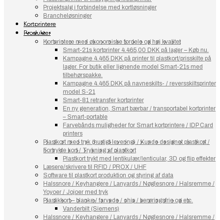
Projektsalg i forbindelse med kortløsninger
Brancheløsninger
Kortprintere
Produkter
Kortprintere med økonomiske fordele og høj kvalitet
Smart-21s kortprinter 4.465,00 DKK på lager – Køb nu.
Kampagne 4.465 DKK på printer til plastkort/prisskilte på
lager. For butik eller lignende model Smart-21s med
tilbehørspakke.
Kampagne 4.465 DKK på navneskilts- / reversskiltsprinter
model S-21
Smart-81 retransfer kortprinter
En ny generation, Smart bærbar / transportabel kortprinter
– Smart-portable
Farvebånds muligheder for Smart kortprintere / IDP Card
printers
Plastkort med tryk (hurtigt levering) / Kunde designet plastkort /
Fortrykte kort / Trykning af plastkort
Plastkort trykt med lentikulær/lenticular, 3D og flip effekter
Læsere/skrivere til RFID / PROX / UHF
Software til plastkort produktion og styring af data
Halssnore / Keyhangere / Lanyards / Nøglesnore / Halsremme /
Yoyoer / Jojoer med tryk
Plastikkort – blanke / farvede / chip / berøringsfrie og etc.
Vanderbilt (Siemens)
Halssnore / Keyhangere / Lanyards / Nøglesnore / Halsremme /