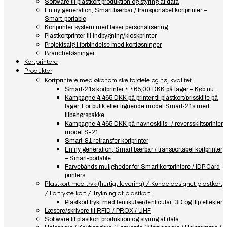
Software til plastkort produktion og styring af data
En ny generation, Smart bærbar / transportabel kortprinter –
Smart-portable
Kortprinter system med laser personalisering
Plastkortprinter til indbygning/kioskprinter
Projektsalg i forbindelse med kortløsninger
Brancheløsninger
Kortprintere
Produkter
Kortprintere med økonomiske fordele og høj kvalitet
Smart-21s kortprinter 4.465,00 DKK på lager – Køb nu.
Kampagne 4.465 DKK på printer til plastkort/prisskilte på
lager. For butik eller lignende model Smart-21s med
tilbehørspakke.
Kampagne 4.465 DKK på navneskilts- / reversskiltsprinter
model S-21
Smart-81 retransfer kortprinter
En ny generation, Smart bærbar / transportabel kortprinter
– Smart-portable
Farvebånds muligheder for Smart kortprintere / IDP Card
printers
Plastkort med tryk (hurtigt levering) / Kunde designet plastkort
/ Fortrykte kort / Trykning af plastkort
Plastkort trykt med lentikulær/lenticular, 3D og flip effekter
Læsere/skrivere til RFID / PROX / UHF
Software til plastkort produktion og styring af data