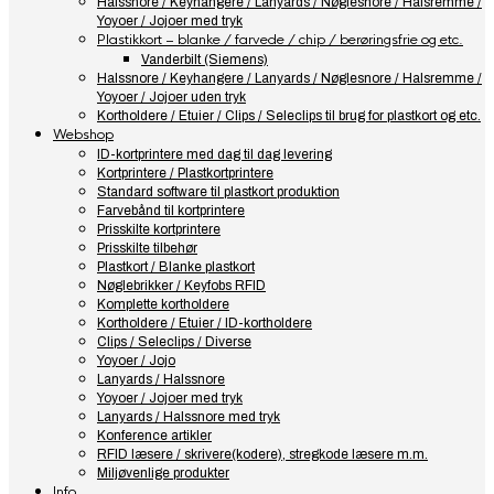
Halssnore / Keyhangere / Lanyards / Nøglesnore / Halsremme /
Yoyoer / Jojoer med tryk
Plastikkort – blanke / farvede / chip / berøringsfrie og etc.
Vanderbilt (Siemens)
Halssnore / Keyhangere / Lanyards / Nøglesnore / Halsremme /
Yoyoer / Jojoer uden tryk
Kortholdere / Etuier / Clips / Seleclips til brug for plastkort og etc.
Webshop
ID-kortprintere med dag til dag levering
Kortprintere / Plastkortprintere
Standard software til plastkort produktion
Farvebånd til kortprintere
Prisskilte kortprintere
Prisskilte tilbehør
Plastkort / Blanke plastkort
Nøglebrikker / Keyfobs RFID
Komplette kortholdere
Kortholdere / Etuier / ID-kortholdere
Clips / Seleclips / Diverse
Yoyoer / Jojo
Lanyards / Halssnore
Yoyoer / Jojoer med tryk
Lanyards / Halssnore med tryk
Konference artikler
RFID læsere / skrivere(kodere), stregkode læsere m.m.
Miljøvenlige produkter
Info