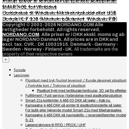
Printer driver til retransfer kortprinter/skilteprinter
SMART-81 for Windows
Cardpresso til Windows (Aktiveringskode eller USB
Dongle) 1.7.130 (Minimum påkrævet: Windows 7®)
Copyright © 2001-2026 NORDANO.COM Alle
rettigheder forbeholdt. All rights reserved.
NORDANO.COM
. Alle priser er i DKK ekskl. moms og ab
lager NORDANO Danmark. All prices are in DKK and
excl. tax. CVR.: DK 10031915. Denmark - Germany -
Sweden - Norway - Finland - UK.
All trademarks are the
property of their respective owners
×
Forside
Løsninger
Plastkort med tryk (hurtigt levering) / Kunde designet plastkort
/ Fortrykte kort / Trykning af plastkort
Plastkort trykt med lentikulær/lenticular, 3D og flip effekter
Fulfillment / Fuld service i forbindelse med plastkortproduktion
Smart-21s kortprinter 4.465,00 DKK på lager – Køb nu.
Kampagne 4.465 DKK på printer til plastkort/prisskilte på lager.
For butik eller lignende model Smart-21s med tilbehørspakke.
Kampagne 4.465 DKK på navneskilts- / reversskiltsprinter model
S-21
Læsere/skrivere til RFID / PROX / UHF