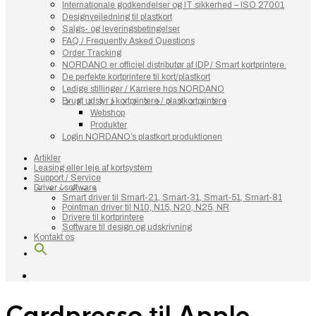
Internationale godkendelser og IT sikkerhed – ISO 27001
Designvejledning til plastkort
Salgs- og leveringsbetingelser
FAQ / Frequently Asked Questions
Order Tracking
NORDANO er officiel distributør af IDP / Smart kortprintere.
De perfekte kortprintere til kort/plastkort
Ledige stillinger / Karriere hos NORDANO
Brugt udstyr / kortprintere / plastkortprintere
Webshop
Produkter
Login NORDANO’s plastkort produktionen
Artikler
Leasing eller leje af kortsystem
Support / Service
Driver / software
Smart driver til Smart-21, Smart-31, Smart-51, Smart-81
Pointman driver til N10, N15, N20, N25, NR
Drivere til kortprintere
Software til design og udskrivning
Kontakt os
Cardpresso til Apple