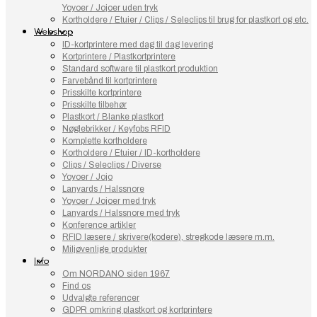
Yoyoer / Jojoer uden tryk
Kortholdere / Etuier / Clips / Seleclips til brug for plastkort og etc.
Webshop
ID-kortprintere med dag til dag levering
Kortprintere / Plastkortprintere
Standard software til plastkort produktion
Farvebånd til kortprintere
Prisskilte kortprintere
Prisskilte tilbehør
Plastkort / Blanke plastkort
Nøglebrikker / Keyfobs RFID
Komplette kortholdere
Kortholdere / Etuier / ID-kortholdere
Clips / Seleclips / Diverse
Yoyoer / Jojo
Lanyards / Halssnore
Yoyoer / Jojoer med tryk
Lanyards / Halssnore med tryk
Konference artikler
RFID læsere / skrivere(kodere), stregkode læsere m.m.
Miljøvenlige produkter
Info
Om NORDANO siden 1967
Find os
Udvalgte referencer
GDPR omkring plastkort og kortprintere