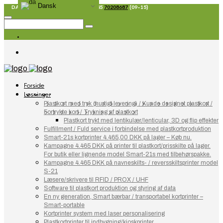
Dansk
DANSK FIRMA SIDEN 1967 - T: +45
70208687
(09-15)
Forside
Løsninger
Plastkort med tryk (hurtigt levering) / Kunde designet plastkort /
Fortrykte kort / Trykning af plastkort
Plastkort trykt med lentikulær/lenticular, 3D og flip effekter
Fulfillment / Fuld service i forbindelse med plastkortproduktion
Smart-21s kortprinter 4.465,00 DKK på lager – Køb nu.
Kampagne 4.465 DKK på printer til plastkort/prisskilte på lager.
For butik eller lignende model Smart-21s med tilbehørspakke.
Kampagne 4.465 DKK på navneskilts- / reversskiltsprinter model
S-21
Læsere/skrivere til RFID / PROX / UHF
Software til plastkort produktion og styring af data
En ny generation, Smart bærbar / transportabel kortprinter –
Smart-portable
Kortprinter system med laser personalisering
Plastkortprinter til indbygning/kioskprinter