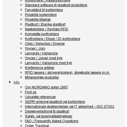
Kortprintere / Plastkortprintere
Standard software til plastkort produktion
Farvebånd til kortprintere
Prisskilte kortprintere
Prisskilte tilbehør
Plastkort / Blanke plastkort
Nøglebrikker / Keyfobs RFID
Komplette kortholdere
Kortholdere / Etuier / ID-kortholdere
Clips / Seleclips / Diverse
Yoyoer / Jojo
Lanyards / Halssnore
Yoyoer / Jojoer med tryk
Lanyards / Halssnore med tryk
Konference artikler
RFID læsere / skrivere(kodere), stregkode læsere m.m.
Miljøvenlige produkter
Info
Om NORDANO siden 1967
Find os
Udvalgte referencer
GDPR omkring plastkort og kortprintere
Internationale godkendelser og IT sikkerhed – ISO 27001
Designvejledning til plastkort
Salgs- og leveringsbetingelser
FAQ / Frequently Asked Questions
Order Tracking