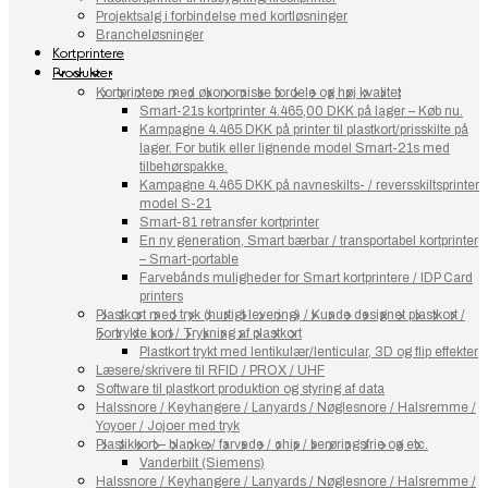
Projektsalg i forbindelse med kortløsninger
Brancheløsninger
Kortprintere
Produkter
Kortprintere med økonomiske fordele og høj kvalitet
Smart-21s kortprinter 4.465,00 DKK på lager – Køb nu.
Kampagne 4.465 DKK på printer til plastkort/prisskilte på
lager. For butik eller lignende model Smart-21s med
tilbehørspakke.
Kampagne 4.465 DKK på navneskilts- / reversskiltsprinter
model S-21
Smart-81 retransfer kortprinter
En ny generation, Smart bærbar / transportabel kortprinter
– Smart-portable
Farvebånds muligheder for Smart kortprintere / IDP Card
printers
Plastkort med tryk (hurtigt levering) / Kunde designet plastkort /
Fortrykte kort / Trykning af plastkort
Plastkort trykt med lentikulær/lenticular, 3D og flip effekter
Læsere/skrivere til RFID / PROX / UHF
Software til plastkort produktion og styring af data
Halssnore / Keyhangere / Lanyards / Nøglesnore / Halsremme /
Yoyoer / Jojoer med tryk
Plastikkort – blanke / farvede / chip / berøringsfrie og etc.
Vanderbilt (Siemens)
Halssnore / Keyhangere / Lanyards / Nøglesnore / Halsremme /