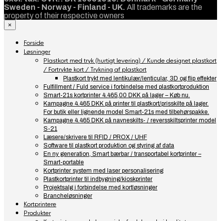
Sweden - Norway - Finland - UK.
All trademarks are the
property of their respective owners
×
Forside
Løsninger
Plastkort med tryk (hurtigt levering) / Kunde designet plastkort
/ Fortrykte kort / Trykning af plastkort
Plastkort trykt med lentikulær/lenticular, 3D og flip effekter
Fulfillment / Fuld service i forbindelse med plastkortproduktion
Smart-21s kortprinter 4.465,00 DKK på lager – Køb nu.
Kampagne 4.465 DKK på printer til plastkort/prisskilte på lager.
For butik eller lignende model Smart-21s med tilbehørspakke.
Kampagne 4.465 DKK på navneskilts- / reversskiltsprinter model
S-21
Læsere/skrivere til RFID / PROX / UHF
Software til plastkort produktion og styring af data
En ny generation, Smart bærbar / transportabel kortprinter –
Smart-portable
Kortprinter system med laser personalisering
Plastkortprinter til indbygning/kioskprinter
Projektsalg i forbindelse med kortløsninger
Brancheløsninger
Kortprintere
Produkter