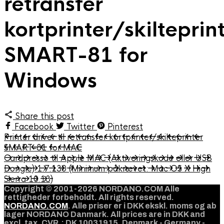
retransfer
kortprinter/skilteprin
SMART-81 for
Windows
Share this post
Facebook
Twitter
Pinterest
Printer driver til retransfer kortprinter/skilteprinter
SMART-81 for MAC
Cardpresso til Apple MAC (Aktiveringskode eller USB
Dongle) 1.7.130 (Minimum påkrævet: Mac OS X High
Sierra 10.13)
Copyright © 2001-2026 NORDANO.COM Alle
rettigheder forbeholdt. All rights reserved.
NORDANO.COM
. Alle priser er i DKK ekskl. moms og ab
lager NORDANO Danmark. All prices are in DKK and
excl. tax. CVR.: DK 10031915. Denmark - Germany -