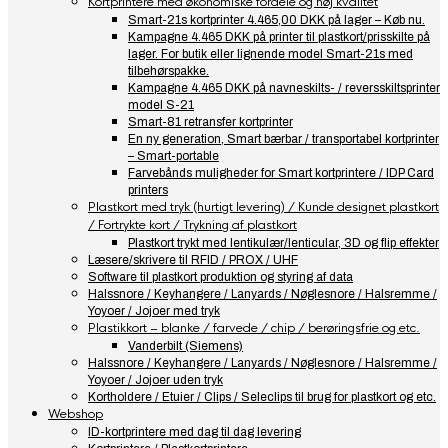
Kortprintere med økonomiske fordele og høj kvalitet
Smart-21s kortprinter 4.465,00 DKK på lager – Køb nu.
Kampagne 4.465 DKK på printer til plastkort/prisskilte på
lager. For butik eller lignende model Smart-21s med
tilbehørspakke.
Kampagne 4.465 DKK på navneskilts- / reversskiltsprinter
model S-21
Smart-81 retransfer kortprinter
En ny generation, Smart bærbar / transportabel kortprinter
– Smart-portable
Farvebånds muligheder for Smart kortprintere / IDP Card
printers
Plastkort med tryk (hurtigt levering) / Kunde designet plastkort
/ Fortrykte kort / Trykning af plastkort
Plastkort trykt med lentikulær/lenticular, 3D og flip effekter
Læsere/skrivere til RFID / PROX / UHF
Software til plastkort produktion og styring af data
Halssnore / Keyhangere / Lanyards / Nøglesnore / Halsremme /
Yoyoer / Jojoer med tryk
Plastikkort – blanke / farvede / chip / berøringsfrie og etc.
Vanderbilt (Siemens)
Halssnore / Keyhangere / Lanyards / Nøglesnore / Halsremme /
Yoyoer / Jojoer uden tryk
Kortholdere / Etuier / Clips / Seleclips til brug for plastkort og etc.
Webshop
ID-kortprintere med dag til dag levering