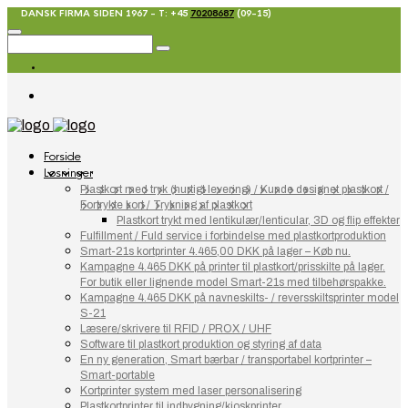
DANSK FIRMA SIDEN 1967 - T: +45
70208687
(09-15)
Forside
Løsninger
Plastkort med tryk (hurtigt levering) / Kunde designet plastkort /
Fortrykte kort / Trykning af plastkort
Plastkort trykt med lentikulær/lenticular, 3D og flip effekter
Fulfillment / Fuld service i forbindelse med plastkortproduktion
Smart-21s kortprinter 4.465,00 DKK på lager – Køb nu.
Kampagne 4.465 DKK på printer til plastkort/prisskilte på lager.
For butik eller lignende model Smart-21s med tilbehørspakke.
Kampagne 4.465 DKK på navneskilts- / reversskiltsprinter model
S-21
Læsere/skrivere til RFID / PROX / UHF
Software til plastkort produktion og styring af data
En ny generation, Smart bærbar / transportabel kortprinter –
Smart-portable
Kortprinter system med laser personalisering
Plastkortprinter til indbygning/kioskprinter