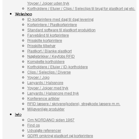
Yoyoer / Jojoer uden tryk
Kortholdere / Etuier / Clips / Seleclips til brug for plastkort og etc.
Webshop
ID-kortprintere med dag til dag levering
Kortprintere / Plastkortprintere
Standard software til plastkort produktion
Farvebånd til kortprintere
Prisskilte kortprintere
Prisskilte tilbehør
Plastkort / Blanke plastkort
Nøglebrikker / Keyfobs RFID
Komplette kortholdere
Kortholdere / Etuier / ID-kortholdere
Clips / Seleclips / Diverse
Yoyoer / Jojo
Lanyards / Halssnore
Yoyoer / Jojoer med tryk
Lanyards / Halssnore med tryk
Konference artikler
RFID læsere / skrivere(kodere), stregkode læsere m.m.
Miljøvenlige produkter
Info
Om NORDANO siden 1967
Find os
Udvalgte referencer
GDPR omkring plastkort og kortprintere