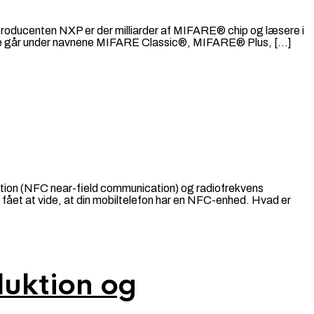
e producenten NXP er der milliarder af MIFARE® chip og læsere i
 De går under navnene MIFARE Classic®, MIFARE® Plus, […]
kation (NFC near-field communication) og radiofrekvens
r fået at vide, at din mobiltelefon har en NFC-enhed. Hvad er
duktion og