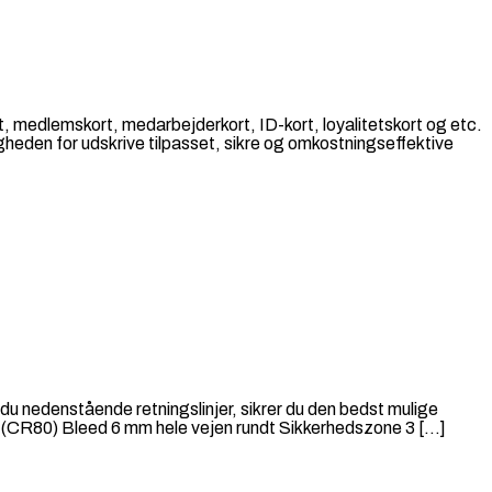
ort, medlemskort, medarbejderkort, ID-kort, loyalitetskort og etc.
gheden for udskrive tilpasset, sikre og omkostningseffektive
du nedenstående retningslinjer, sikrer du den bedst mulige
m (CR80) Bleed 6 mm hele vejen rundt Sikkerhedszone 3 […]