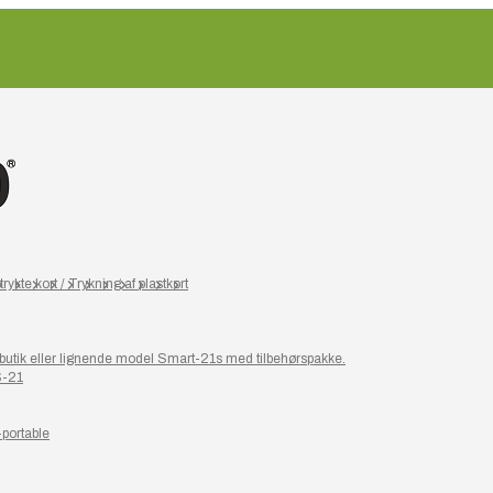
rykte kort / Trykning af plastkort
or butik eller lignende model Smart-21s med tilbehørspakke.
S-21
-portable