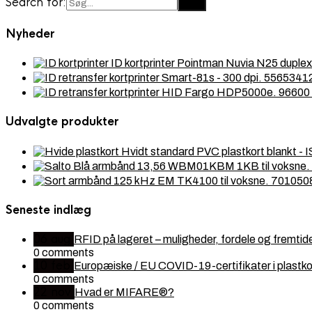
Search for:
Nyheder
ID kortprinter Pointman Nuvia N25 dupl
Udvalgte produkter
Hvidt standard PVC plastkort blankt 
Seneste indlæg
06
aug
RFID på lageret – muligheder, fordele og fremtid
0 comments
10
feb
Europæiske / EU COVID-19-certifikater i plastko
0 comments
22
nov
Hvad er MIFARE®?
0 comments