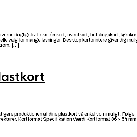
i vores daglige liv f.eks. årskort, eventkort, betalingskort, kørek
elle valg for mange løsninger. Desktop kortprintere giver dig muli
okrom. […]
lastkort
gøre produktionen af dine plastkort så enkel som muligt. Følger 
orrekturer. Kortformat Specifikation Værdi Kortformat 86 × 54 m