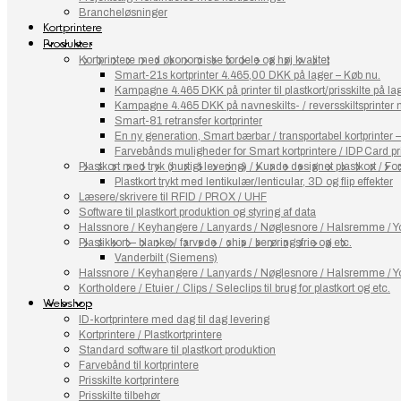
Brancheløsninger
Kortprintere
Produkter
Kortprintere med økonomiske fordele og høj kvalitet
Smart-21s kortprinter 4.465,00 DKK på lager – Køb nu.
Kampagne 4.465 DKK på printer til plastkort/prisskilte på l
Kampagne 4.465 DKK på navneskilts- / reversskiltsprinter
Smart-81 retransfer kortprinter
En ny generation, Smart bærbar / transportabel kortprinter 
Farvebånds muligheder for Smart kortprintere / IDP Card pr
Plastkort med tryk (hurtigt levering) / Kunde designet plastkort / Fort
Plastkort trykt med lentikulær/lenticular, 3D og flip effekter
Læsere/skrivere til RFID / PROX / UHF
Software til plastkort produktion og styring af data
Halssnore / Keyhangere / Lanyards / Nøglesnore / Halsremme / Yo
Plastikkort – blanke / farvede / chip / berøringsfrie og etc.
Vanderbilt (Siemens)
Halssnore / Keyhangere / Lanyards / Nøglesnore / Halsremme / Yo
Kortholdere / Etuier / Clips / Seleclips til brug for plastkort og etc.
Webshop
ID-kortprintere med dag til dag levering
Kortprintere / Plastkortprintere
Standard software til plastkort produktion
Farvebånd til kortprintere
Prisskilte kortprintere
Prisskilte tilbehør