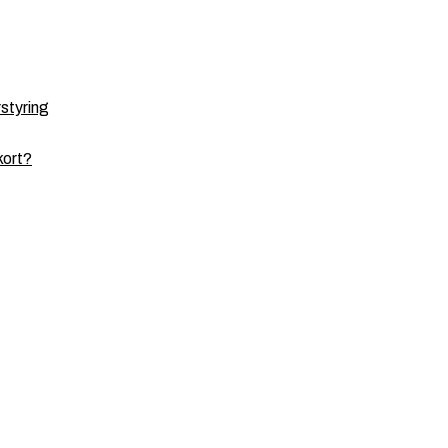
styring
kort?