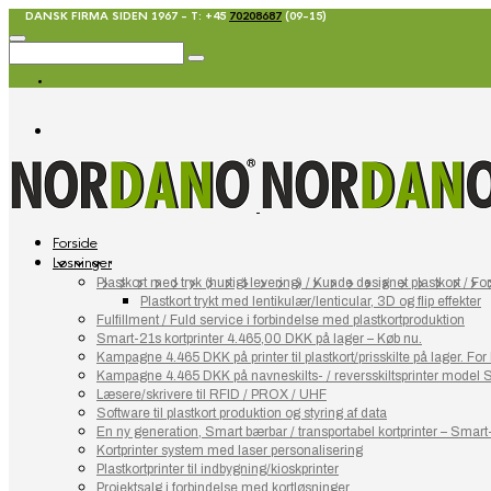
DANSK FIRMA SIDEN 1967 - T: +45
70208687
(09-15)
Forside
Løsninger
Plastkort med tryk (hurtigt levering) / Kunde designet plastkort / Fort
Plastkort trykt med lentikulær/lenticular, 3D og flip effekter
Fulfillment / Fuld service i forbindelse med plastkortproduktion
Smart-21s kortprinter 4.465,00 DKK på lager – Køb nu.
Kampagne 4.465 DKK på printer til plastkort/prisskilte på lager. F
Kampagne 4.465 DKK på navneskilts- / reversskiltsprinter model 
Læsere/skrivere til RFID / PROX / UHF
Software til plastkort produktion og styring af data
En ny generation, Smart bærbar / transportabel kortprinter – Smart
Kortprinter system med laser personalisering
Plastkortprinter til indbygning/kioskprinter
Projektsalg i forbindelse med kortløsninger