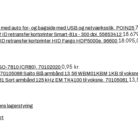
ex med auto for- og bagside med USB og netværksstik. POIN25
18.67
ID retransfer kortprinter Smart-81s - 300 dpi. 55653412
18.095
ID retransfer kortprinter HID Fargo HDP5000e. 96600
0,95
kr.
- ISO-7810 (CR80). 70102020
Salto Blå armbånd 13,56 WBM01KBM 1KB til voksn
13,
Sort armbånd 125 kHz EM TK4100 til voksne. 70105081
ens lagerstyring
rt