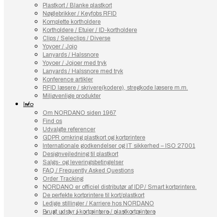
Plastkort / Blanke plastkort
Nøglebrikker / Keyfobs RFID
Komplette kortholdere
Kortholdere / Etuier / ID-kortholdere
Clips / Seleclips / Diverse
Yoyoer / Jojo
Lanyards / Halssnore
Yoyoer / Jojoer med tryk
Lanyards / Halssnore med tryk
Konference artikler
RFID læsere / skrivere(kodere), stregkode læsere m.m.
Miljøvenlige produkter
Info
Om NORDANO siden 1967
Find os
Udvalgte referencer
GDPR omkring plastkort og kortprintere
Internationale godkendelser og IT sikkerhed – ISO 27001
Designvejledning til plastkort
Salgs- og leveringsbetingelser
FAQ / Frequently Asked Questions
Order Tracking
NORDANO er officiel distributør af IDP / Smart kortprintere.
De perfekte kortprintere til kort/plastkort
Ledige stillinger / Karriere hos NORDANO
Brugt udstyr / kortprintere / plastkortprintere