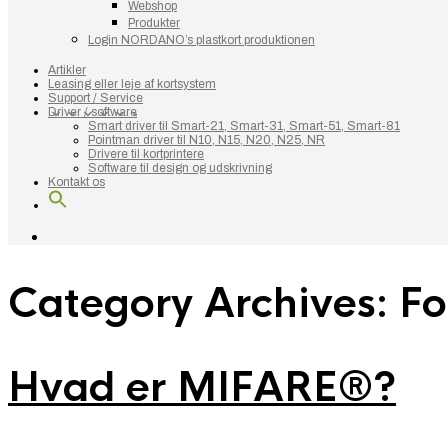
Webshop
Produkter
Login NORDANO’s plastkort produktionen
Artikler
Leasing eller leje af kortsystem
Support / Service
Driver / software
Smart driver til Smart-21, Smart-31, Smart-51, Smart-81
Pointman driver til N10, N15, N20, N25, NR
Drivere til kortprintere
Software til design og udskrivning
Kontakt os
Category Archives:
Fo
Hvad er MIFARE®?