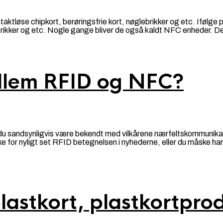
aktløse chipkort, berøringsfrie kort, nøglebrikker og etc. Ifølg
rikker og etc. Nogle gange bliver de også kaldt NFC enheder.
ellem RFID og NFC?
vil du sandsynligvis være bekendt med vilkårene nærfeltskommuni
ke for nyligt set RFID betegnelsen i nyhederne, eller du måske ha
plastkort, plastkortpro