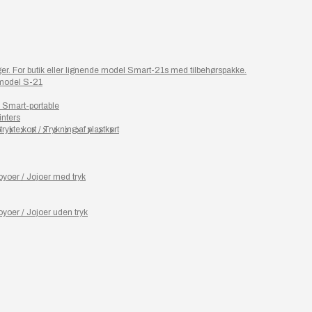
ager. For butik eller lignende model Smart-21s med tilbehørspakke.
 model S-21
– Smart-portable
inters
rykte kort / Trykning af plastkort
yoer / Jojoer med tryk
yoer / Jojoer uden tryk